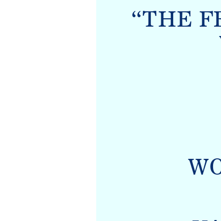
“THE F
W