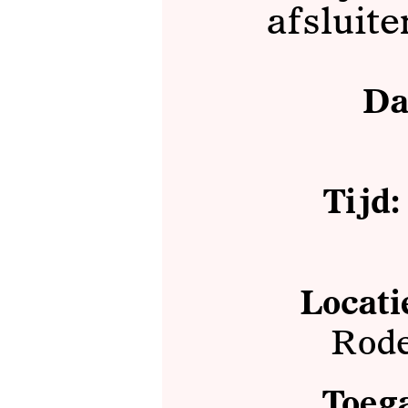
afsluit
Da
Tijd
Locati
Rod
Toeg