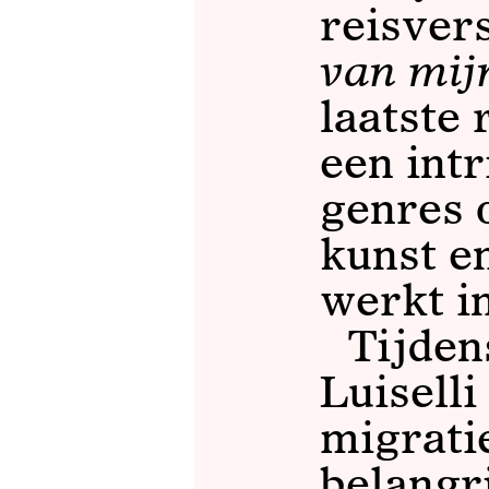
reisver
van mij
laatste
een int
genres 
kunst e
werkt i
Tijden
Luiselli
migrati
belangr