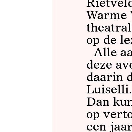
Rietvel
Warme W
theatral
op de l
Alle a
deze a
daarin d
Luiselli
Dan kun
op vert
een jaa