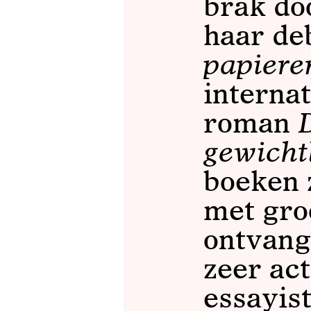
brak do
haar de
papiere
interna
roman
gewicht
boeken 
met gro
ontvang
zeer ac
essayist