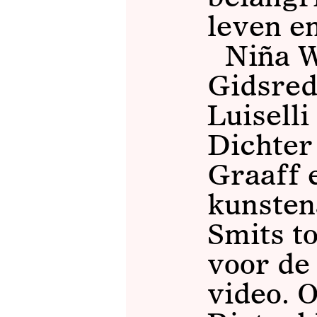
leven e
Niña W
Gidsred
Luiselli
Dichter
Graaff 
kunsten
Smits t
voor de
video. 