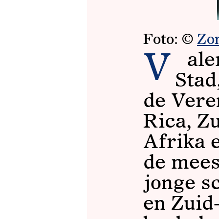
Foto: ©
Zo
ale
V
Stad
de Vere
Rica, Z
Afrika e
de mees
jonge s
en Zuid