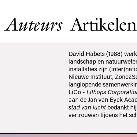
Artikelen
Auteurs
David Habets (1988) werk
landschap en natuurweten
installaties zijn (inter)n
Nieuwe Instituut, Zone2So
langlopende samenwerkin
LiCo -
Lithops Corporatio
aan de Jan van Eyck Aca
stad van lucht
bedankt hi
vertrouwen tijdens het sc