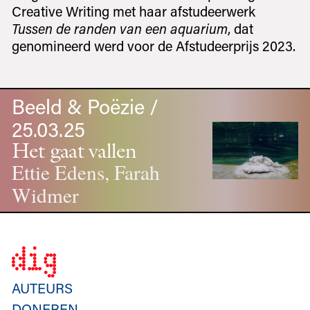
Creative Writing met haar afstudeerwerk
Tussen de randen van een aquarium
, dat
genomineerd werd voor de Afstudeerprijs 2023.
Beeld & Poëzie /
25.03.25
Het gaat vallen
Ettie Edens, Farah
Widmer
AUTEURS
DONEREN