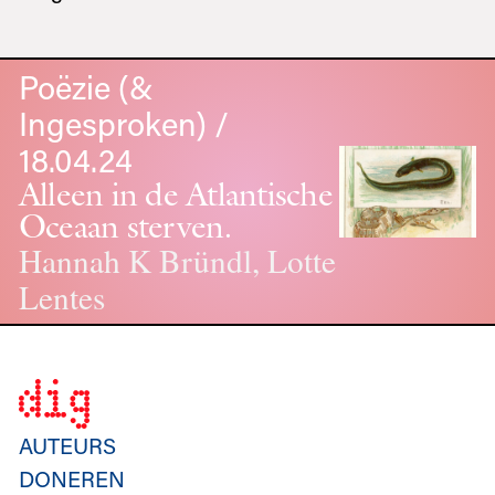
Poëzie (&
Ingesproken) /
18.04.24
Alleen in de Atlantische
Oceaan sterven.
Hannah K Bründl, Lotte
Lentes
AUTEURS
DONEREN