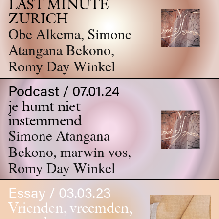
LAST MINUTE
ZURICH
Obe Alkema, Simone
Atangana Bekono,
Romy Day Winkel
Podcast / 07.01.24
je humt niet
instemmend
Simone Atangana
Bekono, marwin vos,
Romy Day Winkel
Essay / 03.03.23
Vrienden, vreemden,