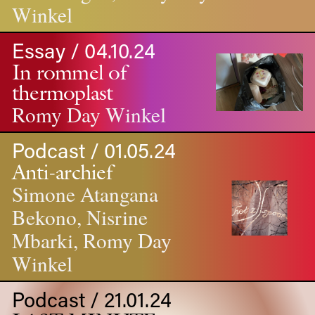
Winkel
Essay / 04.10.24
In rommel of
thermoplast
Romy Day Winkel
Podcast / 01.05.24
Anti-archief
Simone Atangana
Bekono, Nisrine
Mbarki, Romy Day
Winkel
Podcast / 21.01.24