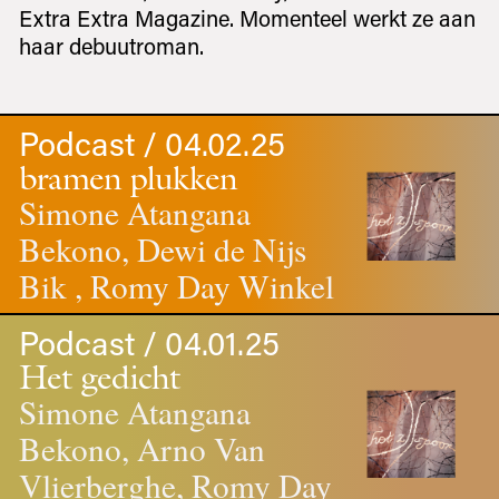
Extra Extra Magazine. Momenteel werkt ze aan
haar debuutroman.
Podcast / 04.02.25
bramen plukken
Simone Atangana
Bekono, Dewi de Nijs
Bik , Romy Day Winkel
Podcast / 04.01.25
Het gedicht
Simone Atangana
Bekono, Arno Van
Vlierberghe, Romy Day