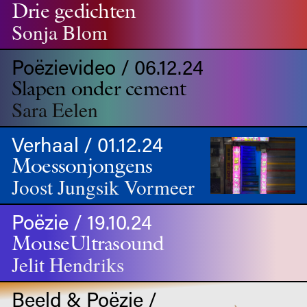
Drie gedichten
Sonja Blom
Poëzievideo / 06.12.24
Slapen onder cement
Sara Eelen
Verhaal / 01.12.24
Moessonjongens
Joost Jungsik Vormeer
Poëzie / 19.10.24
MouseUltrasound
Jelit Hendriks
Beeld & Poëzie /