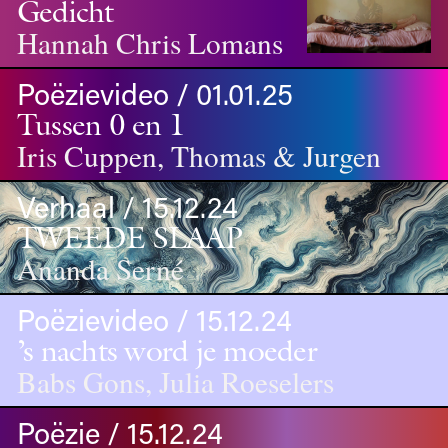
Gedicht
Hannah Chris Lomans
Poëzievideo / 01.01.25
Tussen 0 en 1
Iris Cuppen, Thomas & Jurgen
Verhaal / 15.12.24
TWEEDE SLAAP
Ananda Serné
Poëzievideo / 15.12.24
’s nachts word je moeder
Babs Gons, Julia Roeselers
Poëzie / 15.12.24