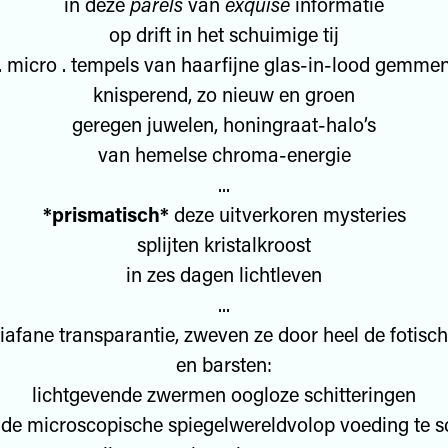
in deze
parels
van
exquise
informatie
op drift in het schuimige tij
. micro . tempels van haarfijne glas-in-lood gemme
knisperend, zo nieuw en groen
geregen juwelen, honingraat-halo’s
van hemelse chroma-energie
...
*prismatisch*
deze uitverkoren mysteries
splijten kristalkroost
in zes dagen lichtleven
...
iafane transparantie, zweven ze door heel de fotisc
en barsten:
lichtgevende zwermen oogloze schitteringen
nde microscopische spiegelwereldvolop voeding te 