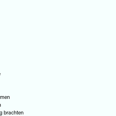
e
amen
n
ng brachten