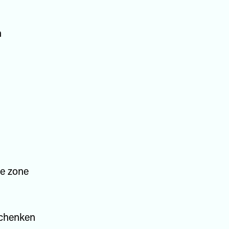
n
he zone
schenken