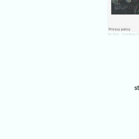
De Gids
·
Guarding T
s