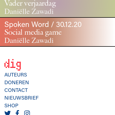
Vader verjaardag
Daniëlle Zawadi
Spoken Word / 30.12.20
Social media game
Daniëlle Zawadi
AUTEURS
DONEREN
CONTACT
NIEUWSBRIEF
SHOP