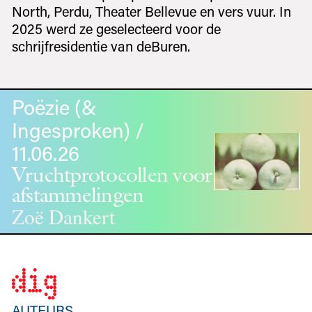
North, Perdu, Theater Bellevue en vers vuur. In
2025 werd ze geselecteerd voor de
schrijfresidentie van deBuren.
Poëzie (&
Ingesproken) /
11.06.26
Vruchtprotocollen voor
afstammelingen
Zoë Dankert
AUTEURS