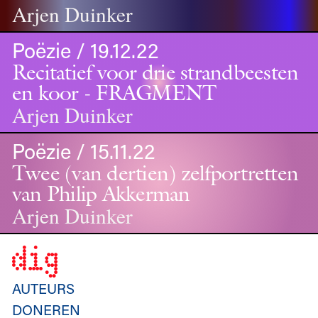
Arjen Duinker
Poëzie / 19.12.22
Recitatief voor drie strandbeesten
en koor - FRAGMENT
Arjen Duinker
Poëzie / 15.11.22
Twee (van dertien) zelfportretten
van Philip Akkerman
Arjen Duinker
AUTEURS
DONEREN