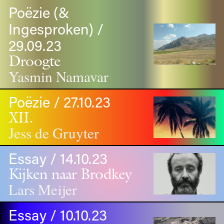
Poëzie (&
Ingesproken) /
29.09.23
Droogte
Yasmin Namavar
Poëzie / 27.10.23
XII.
Jess de Gruyter
Essay / 14.10.23
Kijken naar Brodkey
Lars Meijer
Essay / 10.10.23