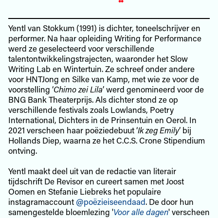
Yentl van Stokkum (1991) is dichter, toneelschrijver en
performer. Na haar opleiding Writing for Performance
werd ze geselecteerd voor verschillende
talentontwikkelingstrajecten, waaronder het Slow
Writing Lab en Wintertuin. Ze schreef onder andere
voor HNTJong en Silke van Kamp, met wie ze voor de
voorstelling ‘
Chimo zei Lila
’ werd genomineerd voor de
BNG Bank Theaterprijs. Als dichter stond ze op
verschillende festivals zoals Lowlands, Poetry
International, Dichters in de Prinsentuin en Oerol. In
2021 verscheen haar poëziedebuut ‘
Ik zeg Emily
’ bij
Hollands Diep, waarna ze het C.C.S. Crone Stipendium
ontving.
Yentl maakt deel uit van de redactie van literair
tijdschrift De Revisor en cureert samen met Joost
Oomen en Stefanie Liebreks het populaire
instagramaccount
@poëzieiseendaad
. De door hun
samengestelde bloemlezing '
Voor alle dagen
' verscheen