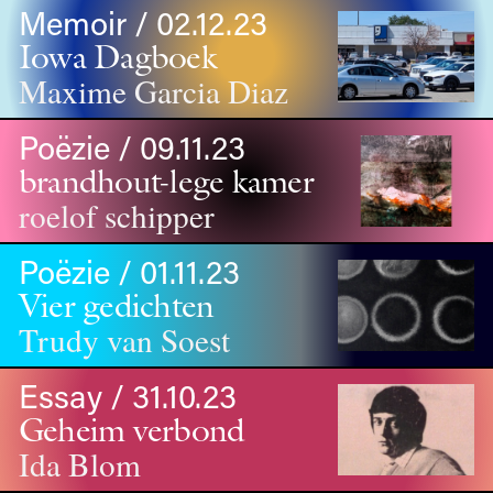
Memoir / 02.12.23
Iowa Dagboek
Maxime Garcia Diaz
Poëzie / 09.11.23
brandhout-lege kamer
roelof schipper
Poëzie / 01.11.23
Vier gedichten
Trudy van Soest
Essay / 31.10.23
Geheim verbond
Ida Blom