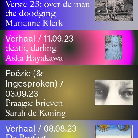
Versie 23: over de man
die doodging
Marianne Klerk
Verhaal / 11.09.23
death, darling
Aska Hayakawa
Poëzie (&
Ingesproken) /
03.09.23
Praagse brieven
Sarah de Koning
Verhaal / 08.08.23
De Profeet