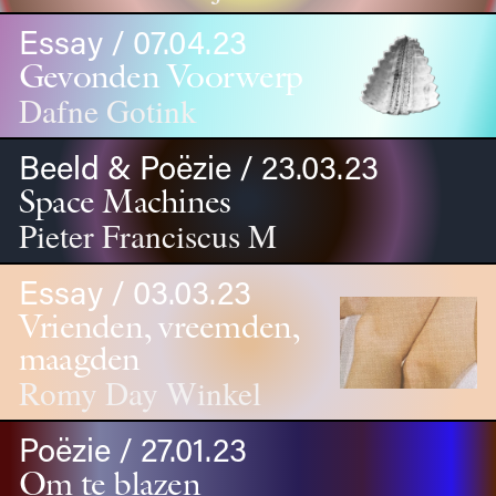
Essay / 07.04.23
Gevonden Voorwerp
Dafne Gotink
Beeld & Poëzie / 23.03.23
Space Machines
Pieter Franciscus M
Essay / 03.03.23
Vrienden, vreemden,
maagden
Romy Day Winkel
Poëzie / 27.01.23
Om te blazen