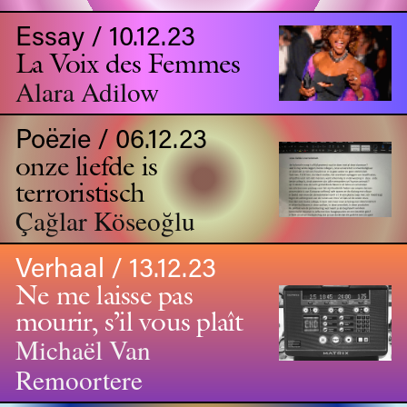
Essay / 10.12.23
La Voix des Femmes
Alara Adilow
Poëzie / 06.12.23
onze liefde is
terroristisch
Çağlar Köseoğlu
Verhaal / 13.12.23
Ne me laisse pas
mourir, s’il vous plaît
Michaël Van
Remoortere