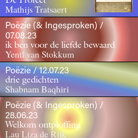
Mathijs Tratsaert
Poëzie (& Ingesproken) /
07.08.23
ik ben voor de liefde bewaard
Yentl van Stokkum
Poëzie / 12.07.23
drie gedichten
Shabnam Baqhiri
Poëzie (& Ingesproken) /
28.06.23
Welkom ontploffing
Lau Liza de Rijk