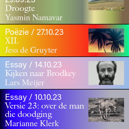
Droogte
Yasmin Namavar
Poëzie / 27.10.23
XII.
Jess de Gruyter
Essay / 14.10.23
Kijken naar Brodkey
Lars Meijer
Essay / 10.10.23
Versie 23: over de man
die doodging
Marianne Klerk