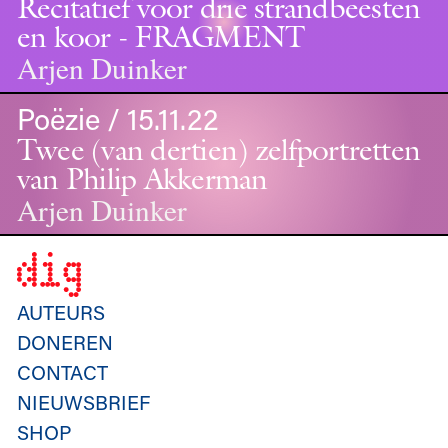
Recitatief voor drie strandbeesten
en koor - FRAGMENT
Arjen Duinker
Poëzie / 15.11.22
Twee (van dertien) zelfportretten
van Philip Akkerman
Arjen Duinker
AUTEURS
DONEREN
CONTACT
NIEUWSBRIEF
SHOP