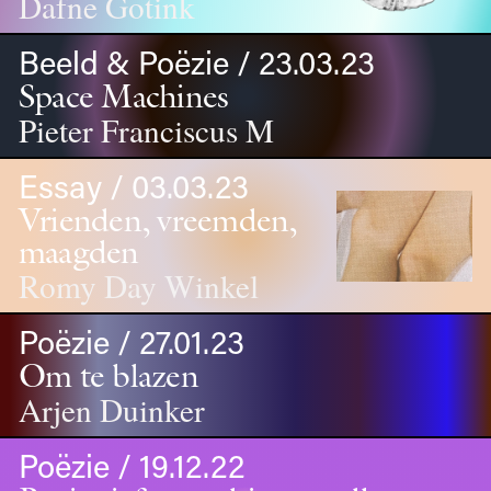
Dafne Gotink
Beeld & Poëzie / 23.03.23
Space Machines
Pieter Franciscus M
Essay / 03.03.23
Vrienden, vreemden,
maagden
Romy Day Winkel
Poëzie / 27.01.23
Om te blazen
Arjen Duinker
Poëzie / 19.12.22