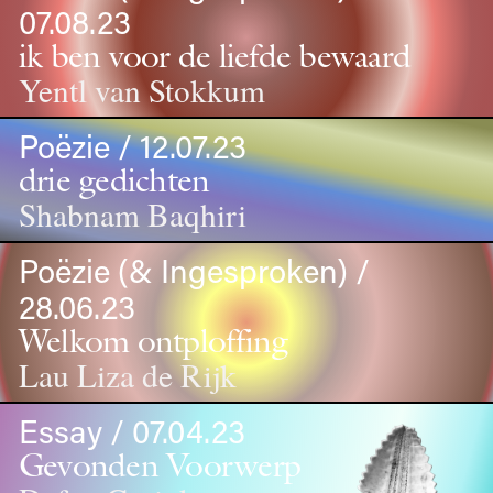
07.08.23
ik ben voor de liefde bewaard
Yentl van Stokkum
Poëzie / 12.07.23
drie gedichten
Shabnam Baqhiri
Poëzie (& Ingesproken) /
28.06.23
Welkom ontploffing
Lau Liza de Rijk
Essay / 07.04.23
Gevonden Voorwerp