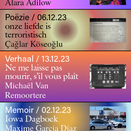
Alara Adilow
Poëzie / 06.12.23
onze liefde is
terroristisch
Çağlar Köseoğlu
Verhaal / 13.12.23
Ne me laisse pas
mourir, s’il vous plaît
Michaël Van
Remoortere
Memoir / 02.12.23
Iowa Dagboek
Maxime Garcia Diaz