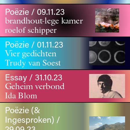
Poëzie / 09.11.23
brandhout-lege kamer
roelof schipper
Poëzie / 01.11.23
Vier gedichten
Trudy van Soest
Essay / 31.10.23
Geheim verbond
Ida Blom
Poëzie (&
Ingesproken) /
29.09.23