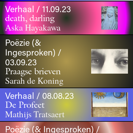
Verhaal / 11.09.23
death, darling
Aska Hayakawa
Poëzie (&
Ingesproken) /
03.09.23
Praagse brieven
Sarah de Koning
Verhaal / 08.08.23
De Profeet
Mathijs Tratsaert
Poëzie (& Ingesproken) /