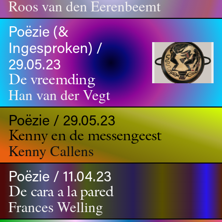
Roos van den Eerenbeemt
Poëzie (&
Ingesproken) /
29.05.23
De vreemding
Han van der Vegt
Poëzie / 29.05.23
Kenny en de messengeest
Kenny Callens
Poëzie / 11.04.23
De cara a la pared
Frances Welling