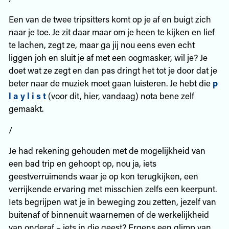
Een van de twee tripsitters komt op je af en buigt zich
naar je toe. Je zit daar maar om je heen te kijken en lief
te lachen, zegt ze, maar ga jij nou eens even echt
liggen joh en sluit je af met een oogmasker, wil je? Je
doet wat ze zegt en dan pas dringt het tot je door dat je
beter naar de muziek moet gaan luisteren. Je hebt die
p
l a y l i s t
(voor dit, hier, vandaag) nota bene zelf
gemaakt.
/
Je had rekening gehouden met de mogelijkheid van
een bad trip en gehoopt op, nou ja, iets
geestverruimends waar je op kon terugkijken, een
verrijkende ervaring met misschien zelfs een keerpunt.
Iets begrijpen wat je in beweging zou zetten, jezelf van
buitenaf of binnenuit waarnemen of de werkelijkheid
van onderaf – iets in die geest? Ergens een glimp van