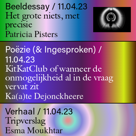
Beeldessay / 11.04.23
Het grote niets, met
precisie
Patricia Pisters
Poëzie (& Ingesproken) /
11.04.23
KitKatClub of wanneer de
onmogelijkheid al in de vraag
vervat zit
Ka(a)te Dejonckheere
Verhaal / 11.04.23
Tripverslag
Esma Moukhtar