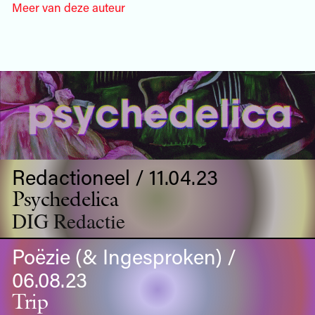
Meer van deze auteur
Redactioneel / 11.04.23
Psychedelica
DIG Redactie
Poëzie (& Ingesproken) /
06.08.23
Trip