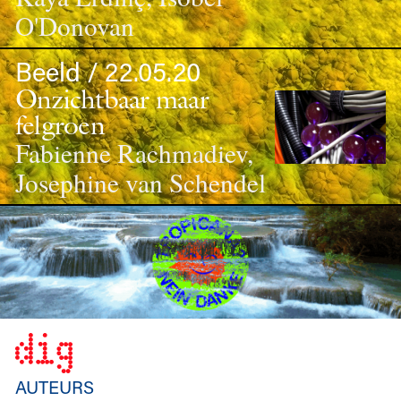
O'Donovan
Beeld / 22.05.20
Onzichtbaar maar
felgroen
Fabienne Rachmadiev,
Josephine van Schendel
AUTEURS