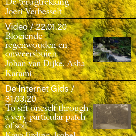
De terugtrekking
Joeri Verbesselt
Video / 22.01.20
Bloeiende
regenwouden en
onweersbuien
Johan van Dijke, Asha
Karami
De Internet Gids /
31.03.20
To sift oneself through
a very particular patch
of soil
Kaya Erdinç, Isobel