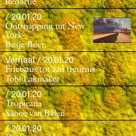
Redactie
/ 20.01.20
Ontsnapping uit New
York
Basje Boer
Verhaal / 20.01.20
Frietsaus tot aan treurnis
Tobi Lakmaker
/ 20.01.20
Tropicana
Sanne van Balen
/ 20.01.20