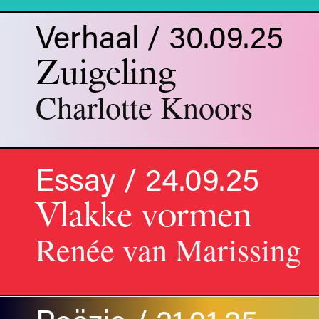
Verhaal / 30.09.25
Zuigeling
Charlotte Knoors
Essay / 24.09.25
Vlakke vormen
Renée van Marissing