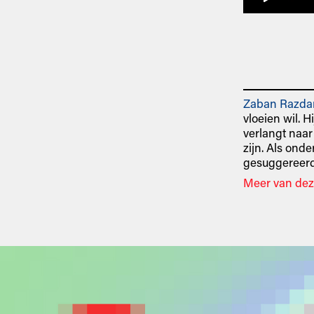
Zaban Razda
vloeien wil. H
verlangt naar 
zijn. Als ond
gesuggereerd
Meer van dez