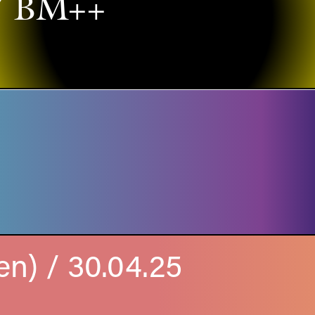
/ BM++
en) / 30.04.25