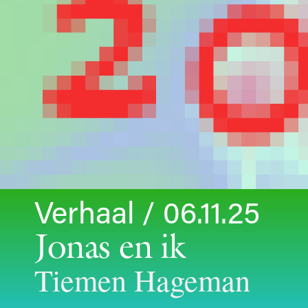
Verhaal / 06.11.25
Jonas en ik
Tiemen Hageman