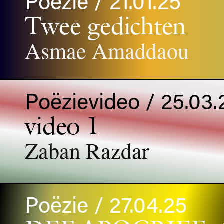
Poëzie / 21.01.25
Twee gedichten
Asmae Amaddaou
Poëzievideo / 25.03.
video 1
Zaban Razdar
Poëzie / 27.04.25