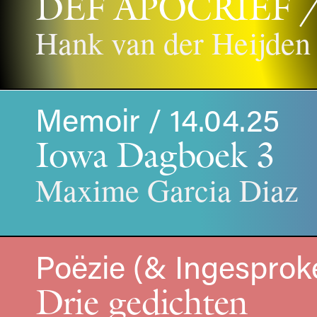
DEF APOCRIEF 
Hank van der Heijden
Memoir / 14.04.25
Iowa Dagboek 3
Maxime Garcia Diaz
Poëzie (& Ingesprok
Drie gedichten