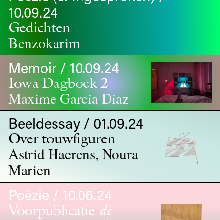
10.09.24
Gedichten
Benzokarim
Memoir / 10.09.24
Iowa Dagboek 2
Maxime Garcia Diaz
Beeldessay / 01.09.24
Over touwfiguren
Astrid Haerens, Noura
Marien
Poëzie / 10.06.24
Voorpublicatie
de