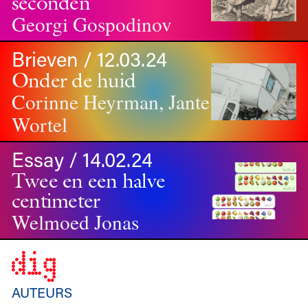
seconden
Georgi Gospodinov
Brieven / 12.03.24
Onder de huid
Corinne Heyrman, Jante
Wortel
Essay / 14.02.24
Twee en een halve
centimeter
Welmoed Jonas
AUTEURS