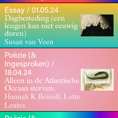
Essay / 01.05.24
Dagbesteding (een
leugen kan niet eeuwig
duren)
Susan van Veen
Poëzie (&
Ingesproken) /
18.04.24
Alleen in de Atlantische
Oceaan sterven.
Hannah K Bründl, Lotte
Lentes