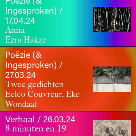
Poëzie (&
Ingesproken) /
17.04.24
Anna
Ezra Hakze
Poëzie (&
Ingesproken) /
27.03.24
Twee gedichten
Eelco Couvreur, Eke
Wondaal
Verhaal / 26.03.24
8 minuten en 19