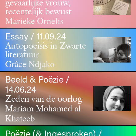
gevaarlijke vrouw,
recentelijk bewust
Marieke Ornelis
Essay / 11.09.24
Autopoeisis in Zwarte
literatuur
Grâce Ndjako
Beeld & Poëzie /
14.06.24
Zeden van de oorlog
Mariam Mohamed al
Khateeb
Poëzie (& Ingesproken) /