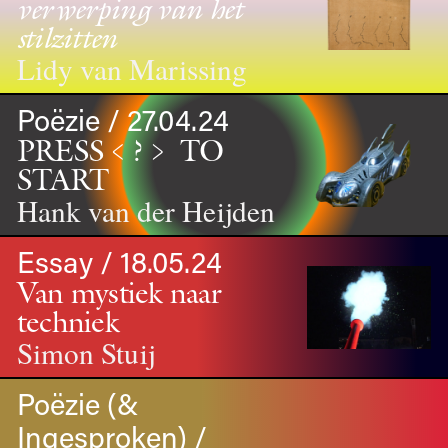
verwerping van het
stilzitten
Lidy van Marissing
Poëzie / 27.04.24
PRESS﹤?﹥ TO
START
Hank van der Heijden
Essay / 18.05.24
Van mystiek naar
techniek
Simon Stuij
Poëzie (&
Ingesproken) /