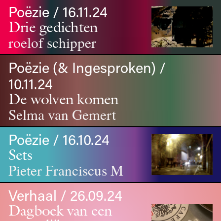
Poëzie / 16.11.24
Drie gedichten
roelof schipper
Poëzie (& Ingesproken) /
10.11.24
De wolven komen
Selma van Gemert
Poëzie / 16.10.24
Sets
Pieter Franciscus M
Verhaal / 26.09.24
Dagboek van een