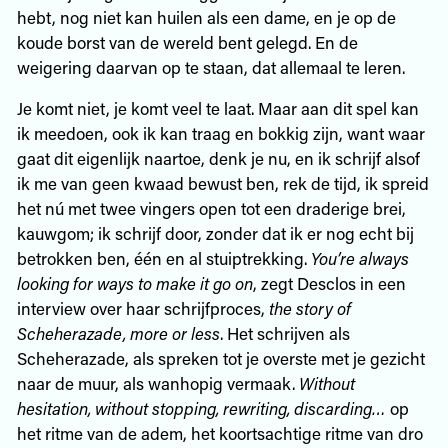
hebt, nog niet kan huilen als een dame, en je op de
koude borst van de wereld bent gelegd. En de
weigering daarvan op te staan, dat allemaal te leren.
Je komt niet, je komt veel te laat. Maar aan dit spel kan
ik meedoen, ook ik kan traag en bokkig zijn, want waar
gaat dit eigenlijk naartoe, denk je nu, en ik schrijf alsof
ik me van geen kwaad bewust ben, rek de tijd, ik spreid
het nú met twee vingers open tot een draderige brei,
kauwgom; ik schrijf door, zonder dat ik er nog echt bij
betrokken ben, één en al stuiptrekking.
You’re always
looking for ways to make it go on
, zegt Desclos in een
interview over haar schrijfproces,
the story of
Scheherazade, more or less
. Het schrijven als
Scheherazade, als spreken tot je overste met je gezicht
naar de muur, als wanhopig vermaak.
Without
hesitation, without stopping, rewriting, discarding…
op
het ritme van de adem, het koortsachtige ritme van dro