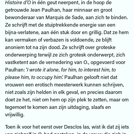
Histoire d’O
in één geut neerpent, in de hoop de
getrouwde Jean Paulhan, haar minnaar en groot
bewonderaar van Marquis de Sade, aan zich te binden.
Ze schrijft met de stuiptrekkende energie van een
bijna-verlatene, aan één stuk door en grillig. Dat ze hem
kan vermaken of verbazen is voldoende, ze blijft
anoniem tot na zijn dood. Ze schrijft over groteske
onderwerping terwijl ze zich grotesk onderwerpt, zich
vastketent aan de vernedering van O., opgevoerd voor
Paulhan: ‘
I wrote it alone, for him, to interest him, to
please him, to occupy him
.’ Paulhan gelooft niet dat
vrouwen een erotisch meesterwerk kunnen schrijven,
niet zoals zijn helden in elk geval, en precies daarom
doet ze het, niet om hem op zijn plek te zetten, maar om
tegemoet te komen aan zijn uitdaging, slaafs en
vrijwillig.
Toen ik voor het eerst over Desclos las, wist ik dat zij iets
van zichzelf in O. had gestoken, in de vrouw die zich in