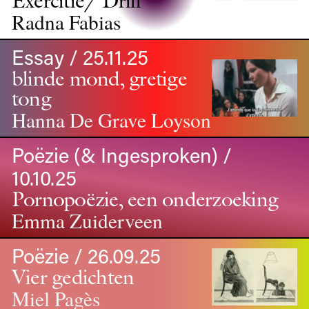
Radna Fabias
Essay / 25.11.25
blinde mond, gretige
tong
Hanna De Grave Loyson
Poëzie (& Ingesproken) /
10.10.25
Pornopoëzie, een onderzoeking
Emma Zuiderveen
Poëzie / 26.09.25
Vier gedichten
Miel Pagès