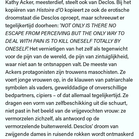
Kathy Acker, meesterdief, steelt ook van Declos. Bij het
kopiëren van
Histoire d’O
kopieert ze ook de erotische
droomstaat die Desclos oproept, maar schreeuwt er
tegelijkertijd doorheen: ‘
NOT ONLY IS THERE NO
ESCAPE FROM PERCEIVING BUT THE ONLY WAY TO
DEAL WITH PAIN IS TO KILL ONESELF TOTALLY BY
ONESELF
’. Het vernietigen van het zelf als tegenwicht
voor de pijn van de wereld, de pijn van zintuiglijkheid,
waar niet aan te ontsnappen valt. De meeste van
Ackers protagonisten zijn trouwens masochisten. Ze
voert jonge vrouwen op, in de klauwen van patriarchale
symbolen als vaders, gewelddadige of onverschillige
bedpartners, cipiers – of dat allemaal tegelijkertijd. Ze
dragen een vorm van zelfbeschikking uit die schuurt,
niet past in het beeld van de vrijgevochten vrouw: ze
vermorzelen zichzelf, als antwoord op de
vermorzelende buitenwereld. Desclos’ droom van
zwijgende dames in ruisende rokken wordt ontmaskerd