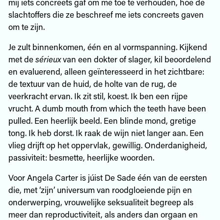
mij iets concreets gaf om me toe te verhouden, hoe de
slachtoffers die ze beschreef me iets concreets gaven
om te zijn.
Je zult binnenkomen, één en al vormspanning. Kijkend
met de
sérieux
van een dokter of slager, kil beoordelend
en evaluerend, alleen geïnteresseerd in het zichtbare:
de textuur van de huid, de holte van de rug, de
veerkracht ervan. Ik zit stil, koest. Ik ben een rijpe
vrucht. A dumb mouth from which the teeth have been
pulled. Een heerlijk beeld. Een blinde mond, gretige
tong. Ik heb dorst. Ik raak de wijn niet langer aan. Een
vlieg drijft op het oppervlak, gewillig. Onderdanigheid,
passiviteit: besmette, heerlijke woorden.
Voor Angela Carter is júist De Sade één van de eersten
die, met ‘zijn’ universum van roodgloeiende pijn en
onderwerping, vrouwelijke seksualiteit begreep als
meer dan reproductiviteit, als anders dan orgaan en