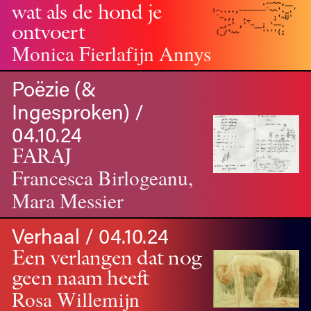
wat als de
hond
je
ontvoert
Monica Fierlafijn Annys
Poëzie (&
Ingesproken) /
04.10.24
FARAJ
Francesca Birlogeanu,
Mara Messier
Verhaal / 04.10.24
Een verlangen dat nog
geen naam heeft
Rosa Willemijn