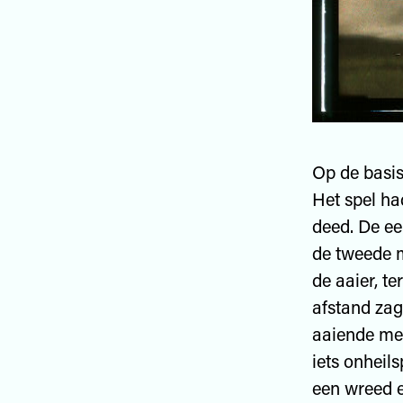
Op de basis
Het spel ha
deed. De ee
de tweede m
de aaier, t
afstand zag
aaiende meis
iets onheils
een wreed 