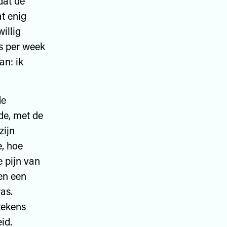
dat de
t enig
illig
s per week
an: ik
de
de, met de
zijn
e, hoe
e pijn van
en een
as.
tekens
id.