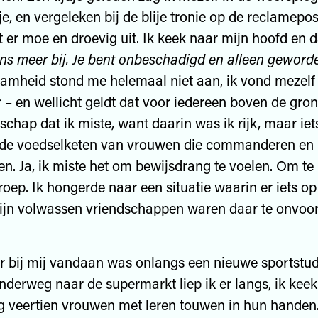
e, en vergeleken bij de blije tronie op de reclamepos
t er moe en droevig uit. Ik keek naar mijn hoofd en 
ns meer bij. Je bent onbeschadigd en alleen geword
amheid stond me helemaal niet aan, ik vond mezelf 
r – en wellicht geldt dat voor iedereen boven de gro
schap dat ik miste, want daarin was ik rijk, maar iet
s: de voedselketen van vrouwen die commanderen en
. Ja, ik miste het om bewijsdrang te voelen. Om te l
roep. Ik hongerde naar een situatie waarin er iets op
ijn volwassen vriendschappen waren daar te onvoo
ij mij vandaan was onlangs een nieuwe sportstud
derweg naar de supermarkt liep ik er langs, ik keek
g veertien vrouwen met leren touwen in hun handen