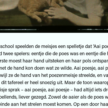
school speelden de meisjes een spelletje dat ‘Aai poe
d twee spelers: eentje die de poes was en eentje die 
rste moest haar hand uitsteken en haar pols ontspa
et de hand kon doen wat ze wilde. Aai poesje, aai p
erwijl ze de hand van het poezenmeisje streelde, en v
 dit tafereel er heel snoezig uit. Maar de toon waaro
je sprak – aai poesje, aai poesje – had altijd iets d
pellends, liever gezegd. Zowel de aaier als de poes w
einde aan het strelen moest komen. Op een door ha