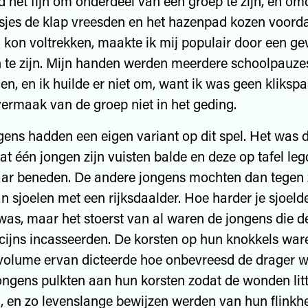
d het fijn om onderdeel van een groep te zijn, en om
jes de klap vreesden en het hazenpad kozen voorda
 kon voltrekken, maakte ik mij populair door een gew
 te zijn. Mijn handen werden meerdere schoolpauze
en, en ik huilde er niet om, want ik was geen klikspa
vermaak van de groep niet in het geding.
 hadden een eigen variant op dit spel. Het was 
at één jongen zijn vuisten balde en deze op tafel leg
ar beneden. De andere jongens mochten dan tegen 
n sjoelen met een rijksdaalder. Hoe harder je sjoeld
 was, maar het stoerst van al waren de jongens die d
ïcijns incasseerden. De korsten op hun knokkels war
 volume ervan dicteerde hoe onbevreesd de drager w
ngens pulkten aan hun korsten zodat de wonden lit
n, en zo levenslange bewijzen werden van hun flinkhe