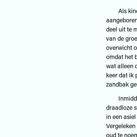
Als kinder
aangeboren
deel uit te
van de groe
overwicht o
omdat het b
wat alleen 
keer dat ik 
zandbak ged
Inmiddels 
draadloze st
in een asiel
Vergeleken 
oud te noem