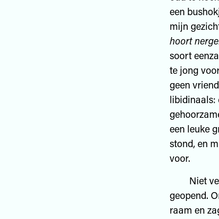
een bushokj
mijn gezich
hoort nerge
soort eenza
te jong voo
geen vriend
libidinaal
gehoorzamen
een leuke g
stond, en m
voor.
Niet ver b
geopend. On
raam en za