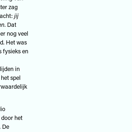
ter zag
dacht:
jij
en
. Dat
er nog veel
nd. Het was
s fysieks en
ijden in
 het spel
rwaardelijk
io
 door het
. De