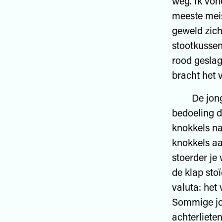
weg. Ik von
meeste meis
geweld zich
stootkussen
rood geslag
bracht het 
De jongens
bedoeling d
knokkels na
knokkels aa
stoerder je
de klap sto
valuta: het
Sommige jo
achterliete