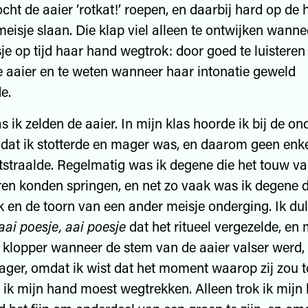
t de aaier ‘rotkat!’ roepen, en daarbij hard op de
eisje slaan. Die klap viel alleen te ontwijken wanne
e op tijd haar hand wegtrok: door goed te luisteren
 aaier en te weten wanneer haar intonatie geweld
e.
 zelden de aaier. In mijn klas hoorde ik bij de on
dat ik stotterde en mager was, en daarom geen enk
uitstraalde. Regelmatig was ik degene die het touw va
en konden springen, en net zo vaak was ik degene d
k en de toorn van een ander meisje onderging. Ik du
aai poesje, aai poesje
dat het ritueel vergezelde, en 
r klopper wanneer de stem van de aaier valser werd,
rager, omdat ik wist dat het moment waarop zij zou 
 ik mijn hand moest wegtrekken. Alleen trok ik mijn 