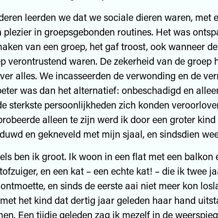
en leerden we dat we sociale dieren waren, met 
 plezier in groepsgebonden routines. Het was ont
 maken van een groep, het gaf troost, ook wanneer de
p verontrustend waren. De zekerheid van de groep 
ver alles. We incasseerden de verwonding en de ve
eter was dan het alternatief: onbeschadigd en alleen 
de sterkste persoonlijkheden zich konden veroorlove
probeerde alleen te zijn werd ik door een groter kind
uwd en gekneveld met mijn sjaal, en sindsdien weet
ben ik groot. Ik woon in een flat met een balkon 
ofzuiger, en een kat – een echte kat! – die ik twee j
 ontmoette, en sinds de eerste aai niet meer kon losl
met het kind dat dertig jaar geleden haar hand uitst
en. Een tijdje geleden zag ik mezelf in de weerspie