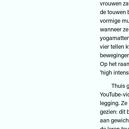
vrouwen za
de touwen b
vormige muu
wanneer ze 
yogamatten 
vier tellen
bewegingen 
Op het raam
‘high intens
Thuis googe
YouTube-vi
legging. Ze
gezien: dit
aan gewicht
de leren to