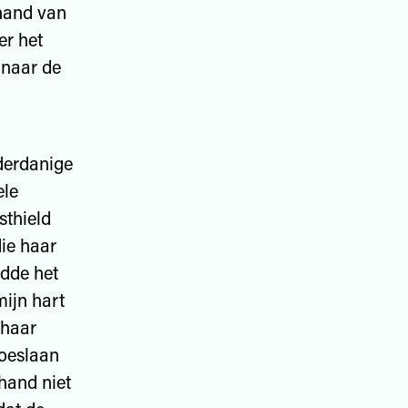
 hand van
er het
 naar de
derdanige
ele
sthield
ie haar
ldde het
mijn hart
 haar
toeslaan
hand niet