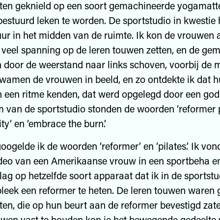
ten geknield op een soort gemachineerde yogamatte
estuurd leken te worden. De sportstudio in kwestie
r in het midden van de ruimte. Ik kon de vrouwen a
veel spanning op de leren touwen zetten, en de ge
door de weerstand naar links schoven, voorbij de m
 kwamen de vrouwen in beeld, en zo ontdekte ik dat 
een ritme kenden, dat werd opgelegd door een god
 van de sportstudio stonden de woorden ‘reformer pi
ity’ en ‘embrace the burn.’
lde ik de woorden ‘reformer’ en ‘pilates.’ Ik von
deo van een Amerikaanse vrouw in een sportbeha e
 lag op hetzelfde soort apparaat dat ik in de sportst
 bleek een reformer te heten. De leren touwen waren
en, die op hun beurt aan de reformer bevestigd zate
uwen vast te houden kon je het bewegende gedeelte