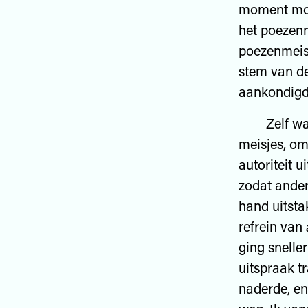
moment moch
het poezenm
poezenmeisj
stem van de
aankondigd
Zelf was ik
meisjes, om
autoriteit 
zodat ander
hand uitsta
refrein van
ging snelle
uitspraak t
naderde, en