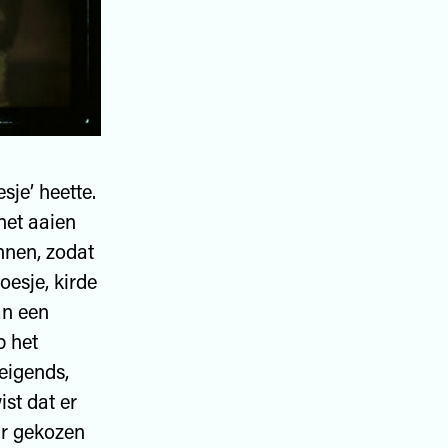
sje’ heette.
het aaien
nnen, zodat
oesje, kirde
an een
p het
reigends,
ist dat er
ar gekozen