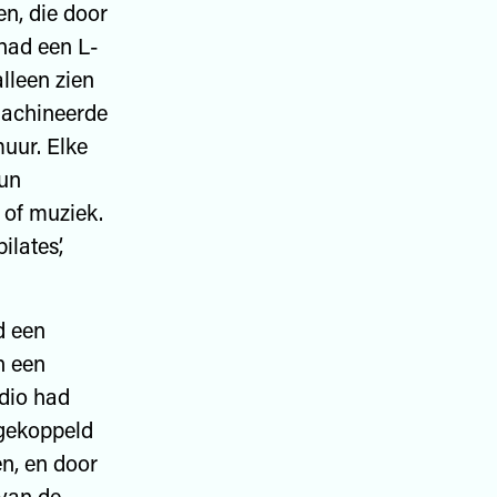
n, die door
 had een L-
lleen zien
machineerde
uur. Elke
hun
 of muziek.
lates’,
d een
n een
udio had
 gekoppeld
n, en door
 van de