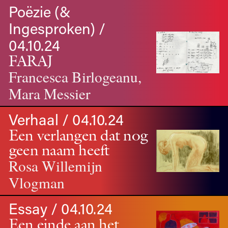
Poëzie (&
Ingesproken) /
04.10.24
FARAJ
Francesca Birlogeanu,
Mara Messier
Verhaal / 04.10.24
Een verlangen dat nog
geen naam heeft
Rosa Willemijn
Vlogman
Essay / 04.10.24
Een einde aan het