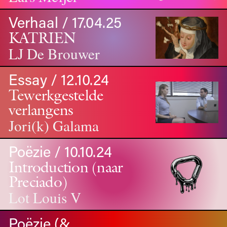
Verhaal / 17.04.25
KATRIEN
LJ De Brouwer
Essay / 12.10.24
Tewerkgestelde
verlangens
Jori(k) Galama
Poëzie / 10.10.24
Introduction (naar
Preciado)
Lot Louis V
Poëzie (&