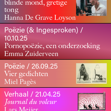
blinde mond, gretige
tong
Hanna De Grave Loyson
Poëzie (& Ingesproken) /
10.10.25
Pornopoëzie, een onderzoeking
Emma Zuiderveen
Poëzie / 26.09.25
Vier gedichten
Miel Pagès
Verhaal / 21.04.25
Journal du voleur
Lars Meijer