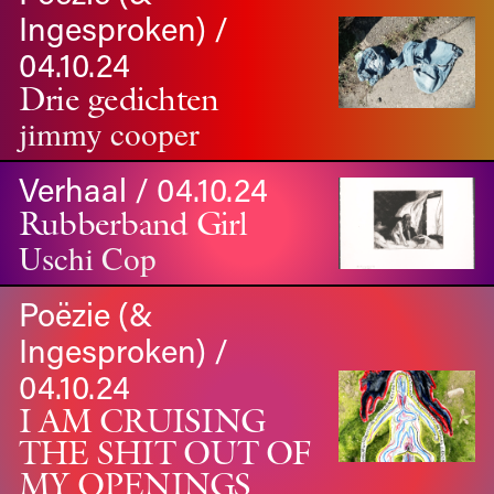
Ingesproken) /
04.10.24
Drie gedichten
jimmy cooper
Verhaal / 04.10.24
Rubberband Girl
Uschi Cop
Poëzie (&
Ingesproken) /
04.10.24
I AM CRUISING
THE SHIT OUT OF
MY OPENINGS