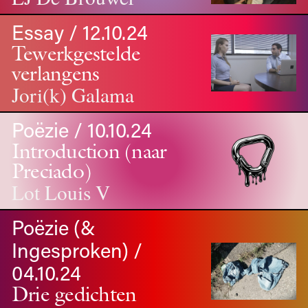
Essay / 12.10.24
Tewerkgestelde
verlangens
Jori(k) Galama
Poëzie / 10.10.24
Introduction (naar
Preciado)
Lot Louis V
Poëzie (&
Ingesproken) /
04.10.24
Drie gedichten