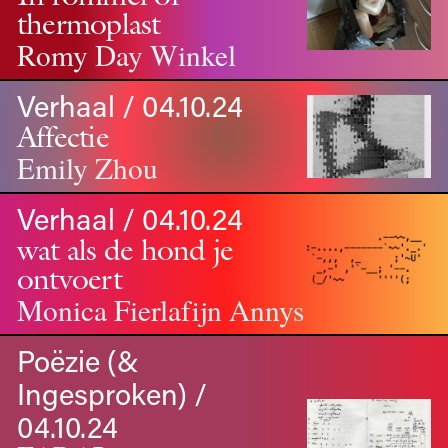
thermoplast
Romy Day Winkel
Verhaal / 04.10.24
Affectie
Emily Zhou
Verhaal / 04.10.24
wat als de
hond
je
ontvoert
Monica Fierlafijn Annys
Poëzie (&
Ingesproken) /
04.10.24