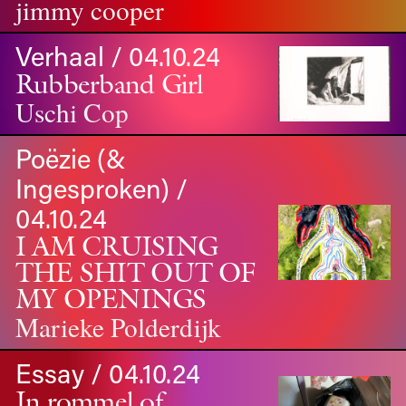
jimmy cooper
Verhaal / 04.10.24
Rubberband Girl
Uschi Cop
Poëzie (&
Ingesproken) /
04.10.24
I AM CRUISING
THE SHIT OUT OF
MY OPENINGS
Marieke Polderdijk
Essay / 04.10.24
In rommel of