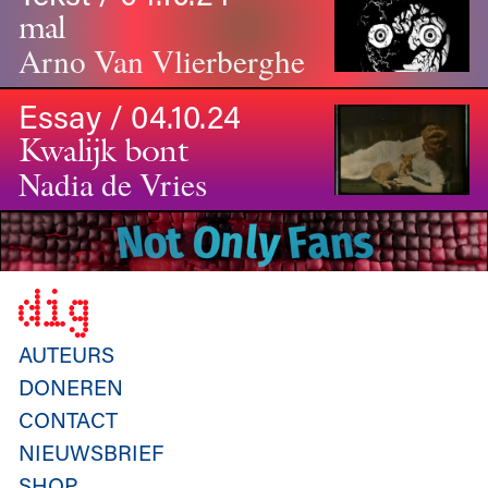
mal
Arno Van Vlierberghe
Essay / 04.10.24
Kwalijk bont
Nadia de Vries
AUTEURS
DONEREN
CONTACT
NIEUWSBRIEF
SHOP