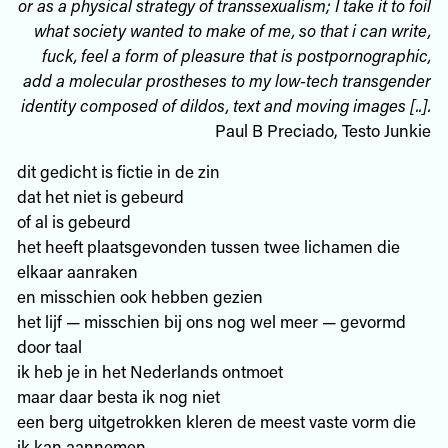
or as a physical strategy of transsexualism; I take it to foil
what society wanted to make of me, so that i can write,
fuck, feel a form of pleasure that is postpornographic,
add a molecular prostheses to my low-tech transgender
identity composed of dildos, text and moving images [..].
Paul B Preciado, Testo Junkie
dit gedicht is fictie in de zin
dat het niet is gebeurd
of al is gebeurd
het heeft plaatsgevonden tussen twee lichamen die
elkaar aanraken
en misschien ook hebben gezien
het lijf — misschien bij ons nog wel meer — gevormd
door taal
ik heb je in het Nederlands ontmoet
maar daar besta ik nog niet
een berg uitgetrokken kleren de meest vaste vorm die
ik kan aannemen