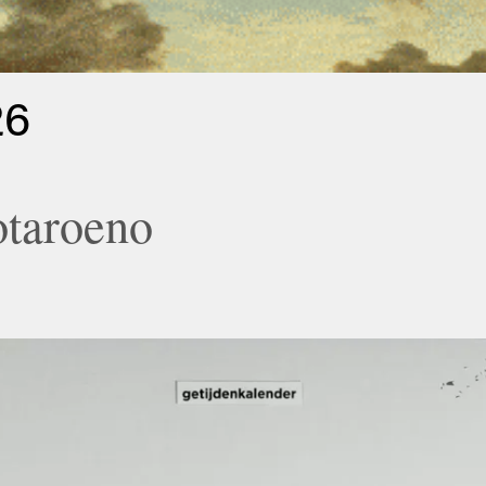
26
otaroeno