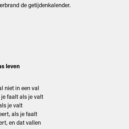
 verbrand de getijdenkalender.
s leven
l niet in een val
je faalt als je valt
ls je valt
eert, als je faalt
eert, en dat vallen