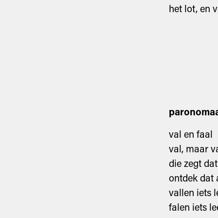
het lot, en
paronomaa
val en faal
val, maar va
die zegt dat 
ontdek dat a
vallen iets l
falen iets l