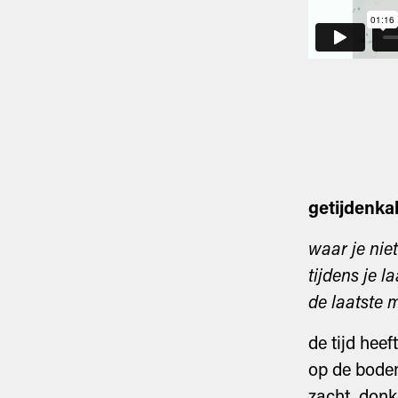
getijdenka
waar je nie
tijdens je 
de laatste 
de tijd heef
op de bodem
zacht, donk