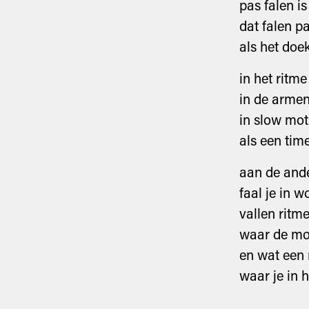
pas falen is
dat falen pa
als het doe
in het ritm
in de armen 
in slow mot
als een tim
aan de ande
faal je in w
vallen ritm
waar de moe
en wat een
waar je in 