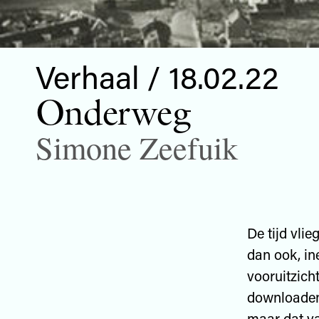
Verhaal / 18.02.22
Onderweg
Simone Zeefuik
De tijd vlie
dan ook, ine
vooruitzicht
downloaden 
maar dat va