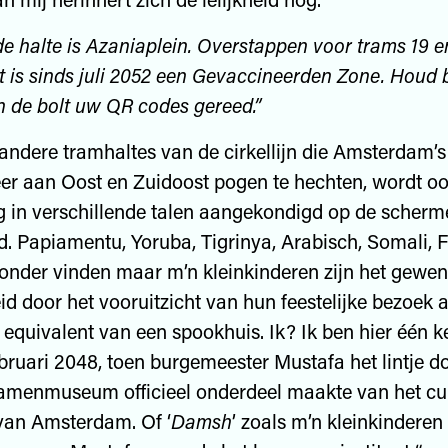
e halte is Azaniaplein. Overstappen voor trams 19 e
 is sinds juli 2052 een Gevaccineerden Zone. Houd b
n de bolt uw QR codes gereed.”
andere tramhaltes van de cirkellijn die Amsterdam’s
r aan Oost en Zuidoost pogen te hechten, wordt o
 in verschillende talen aangekondigd op de scher
. Papiamentu, Yoruba, Tigrinya, Arabisch, Somali, 
jzonder vinden maar m’n kleinkinderen zijn het gewend
d door het vooruitzicht van hun feestelijke bezoek 
 equivalent van een spookhuis. Ik? Ik ben hier één k
bruari 2048, toen burgemeester Mustafa het lintje d
amenmuseum officieel onderdeel maakte van het cul
van Amsterdam. Of ‘
Damsh
’ zoals m’n kleinkinderen