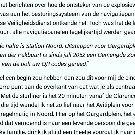
met berichten over hoe de ontsteker van de explosie
was aan het besturingssysteem van de navigatiepan
 Veiligheidsdienst ontkende het. Toch was het de l
buurt alle navigatiepanelen tegelijkertijd werden gea
e halte is Station Noord. Uitstappen voor Gargardpl
an der Pekbuurt is sinds juli 2052 een Gemengde Zo
n van de bolt uw QR codes gereed.”
kel een begin zou hebben dan zou dit voor mij de eind
erre punt aan de overkant van dat wat je als centraa
Met de starliner is het 20 minuten vanaf de Clarenc
die tijd wandel ik net zo lief naar het Ayitiplein voo
 regelmatig in Noord. Hier op het Gargardplein, het e
d dat vernoemd is naar een levende persoon die geen
ke familie, drink ik altijd een theetje voordat ik naa