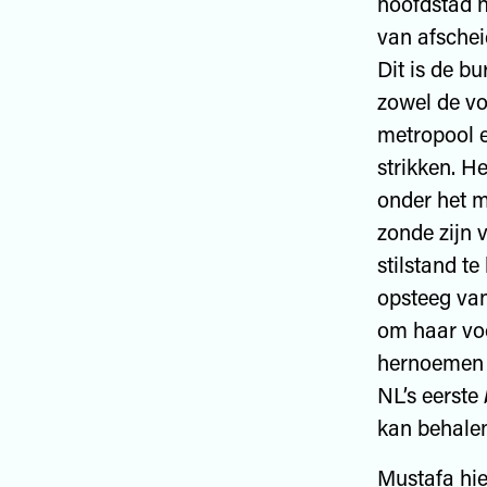
hoofdstad n
van afschei
Dit is de b
zowel de vo
metropool e
strikken. H
onder het m
zonde zijn 
stilstand te
opsteeg van
om haar voo
hernoemen v
NL’s eerste
kan behalen
Mustafa hie