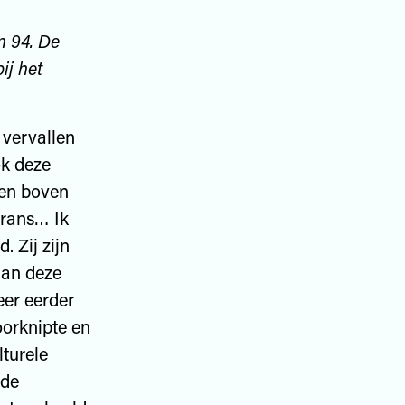
n 94. De
ij het
 vervallen
ok deze
men boven
Frans… Ik
. Zij zijn
aan deze
eer eerder
oorknipte en
turele
 de