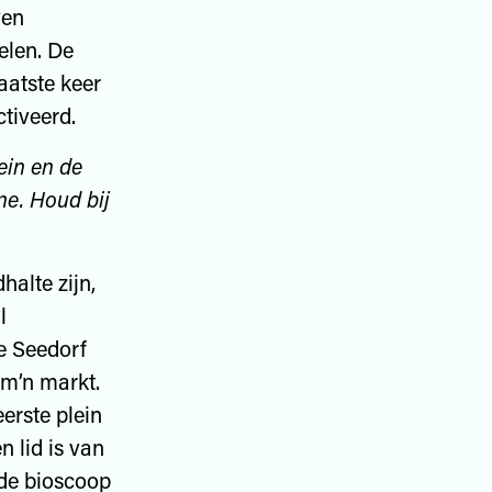
ven
elen. De
aatste keer
ctiveerd.
ein en de
ne. Houd bij
halte zijn,
l
e Seedorf
r m’n markt.
erste plein
 lid is van
r de bioscoop