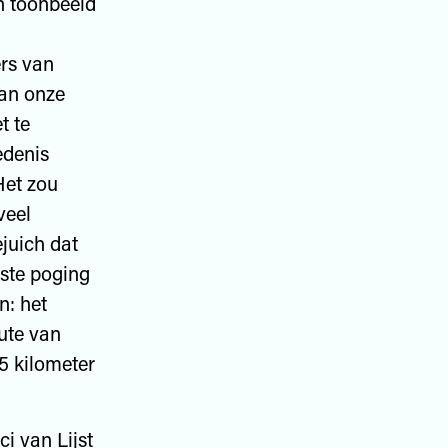
n toonbeeld
rs van
van onze
t te
edenis
Het zou
veel
ejuich dat
ste poging
n: het
ute van
5 kilometer
i van Lijst