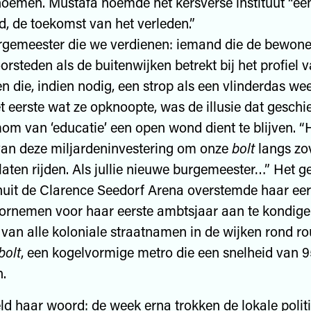
oemen. Mustafa noemde het kersverse instituut “ee
d, de toekomst van het verleden.”
urgemeester die we verdienen: iemand die de bewone
orsteden als de buitenwijken betrekt bij het profiel 
n die, indien nodig, een strop als een vlinderdas wee
et eerste wat ze opknoopte, was de illusie dat geschi
om van ‘educatie’ een open wond dient te blijven. “
van deze miljardeninvestering om onze
bolt
langs zo
 laten rijden. Als jullie nieuwe burgemeester…” Het g
uit de Clarence Seedorf Arena overstemde haar eer
rnemen voor haar eerste ambtsjaar aan te kondige
an alle koloniale straatnamen in de wijken rond ro
bolt
, een kogelvormige metro die een snelheid van 9
.
ld haar woord: de week erna trokken de lokale politic