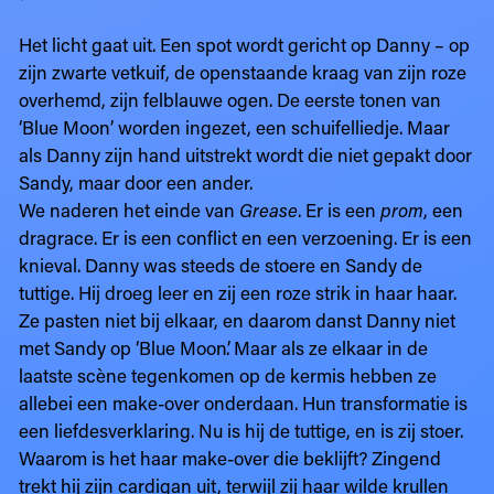
Het licht gaat uit. Een spot wordt gericht op Danny – op
zijn zwarte vetkuif, de openstaande kraag van zijn roze
overhemd, zijn felblauwe ogen. De eerste tonen van
‘Blue Moon’ worden ingezet, een schuifelliedje. Maar
als Danny zijn hand uitstrekt wordt die niet gepakt door
Sandy, maar door een ander.
We naderen het einde van
Grease
. Er is een
prom
, een
dragrace. Er is een conflict en een verzoening. Er is een
knieval. Danny was steeds de stoere en Sandy de
tuttige. Hij droeg leer en zij een roze strik in haar haar.
Ze pasten niet bij elkaar, en daarom danst Danny niet
met Sandy op ‘Blue Moon’. Maar als ze elkaar in de
laatste scène tegenkomen op de kermis hebben ze
allebei een make-over onderdaan. Hun transformatie is
een liefdesverklaring. Nu is hij de tuttige, en is zij stoer.
Waarom is het haar make-over die beklijft? Zingend
trekt hij zijn cardigan uit, terwijl zij haar wilde krullen