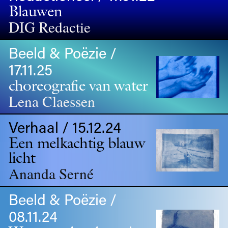
Blauwen
DIG Redactie
Beeld & Poëzie /
17.11.25
choreografie van water
Lena Claessen
Verhaal / 15.12.24
Een melkachtig blauw
licht
Ananda Serné
Beeld & Poëzie /
08.11.24