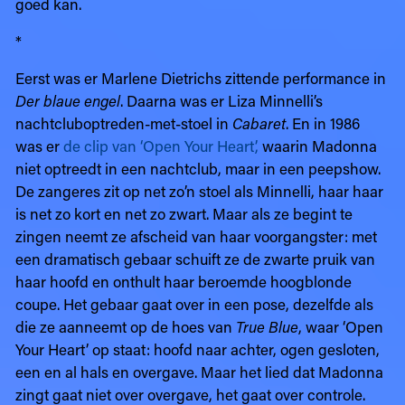
goed kan.
*
Eerst was er Marlene Dietrichs zittende performance in
Der blaue engel
. Daarna was er Liza Minnelli’s
nachtcluboptreden-met-stoel in
Cabaret
. En in 1986
was er
de clip van ‘Open Your Heart’,
waarin Madonna
niet optreedt in een nachtclub, maar in een peepshow.
De zangeres zit op net zo’n stoel als Minnelli, haar haar
is net zo kort en net zo zwart. Maar als ze begint te
zingen neemt ze afscheid van haar voorgangster: met
een dramatisch gebaar schuift ze de zwarte pruik van
haar hoofd en onthult haar beroemde hoogblonde
coupe. Het gebaar gaat over in een pose, dezelfde als
die ze aanneemt op de hoes van
True Blue
, waar ‘Open
Your Heart’ op staat: hoofd naar achter, ogen gesloten,
een en al hals en overgave. Maar het lied dat Madonna
zingt gaat niet over overgave, het gaat over controle.