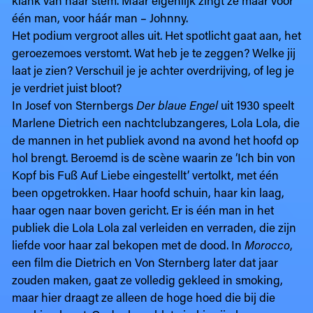
klank van haar stem. Maar eigenlijk zingt ze maar voor
één man, voor háár man – Johnny.
Het podium vergroot alles uit. Het spotlicht gaat aan, het
geroezemoes verstomt. Wat heb je te zeggen? Welke jij
laat je zien? Verschuil je je achter overdrijving, of leg je
je verdriet juist bloot?
In Josef von Sternbergs
Der blaue Engel
uit 1930 speelt
Marlene Dietrich een nachtclubzangeres, Lola Lola, die
de mannen in het publiek avond na avond het hoofd op
hol brengt. Beroemd is de scène waarin ze ‘Ich bin von
Kopf bis Fuß Auf Liebe eingestellt’ vertolkt, met één
been opgetrokken. Haar hoofd schuin, haar kin laag,
haar ogen naar boven gericht. Er is één man in het
publiek die Lola Lola zal verleiden en verraden, die zijn
liefde voor haar zal bekopen met de dood. In
Morocco
,
een film die Dietrich en Von Sternberg later dat jaar
zouden maken, gaat ze volledig gekleed in smoking,
maar hier draagt ze alleen de hoge hoed die bij die