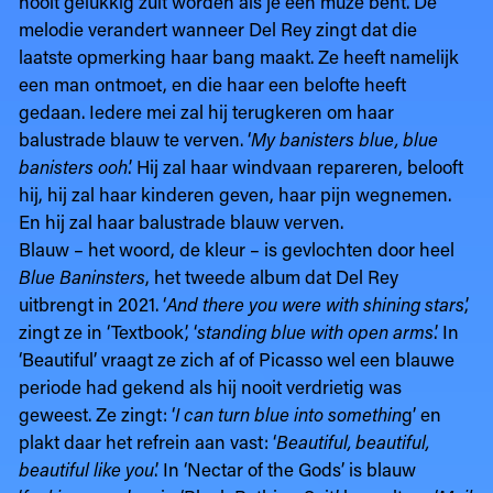
nooit gelukkig zult worden als je een muze bent. De
melodie verandert wanneer Del Rey zingt dat die
laatste opmerking haar bang maakt. Ze heeft namelijk
een man ontmoet, en die haar een belofte heeft
gedaan. Iedere mei zal hij terugkeren om haar
balustrade blauw te verven. ‘
My banisters blue, blue
banisters ooh
.’ Hij zal haar windvaan repareren, belooft
hij, hij zal haar kinderen geven, haar pijn wegnemen.
En hij zal haar balustrade blauw verven.
Blauw – het woord, de kleur – is gevlochten door heel
Blue Baninsters
, het tweede album dat Del Rey
uitbrengt in 2021. ‘
And there you were with shining stars
,’
zingt ze in ‘Textbook’, ‘
standing blue with open arms
.’ In
‘Beautiful’ vraagt ze zich af of Picasso wel een blauwe
periode had gekend als hij nooit verdrietig was
geweest. Ze zingt: ‘
I can turn blue into somethin
g’ en
plakt daar het refrein aan vast: ‘
Beautiful, beautiful,
beautiful like you
.’ In ‘Nectar of the Gods’ is blauw