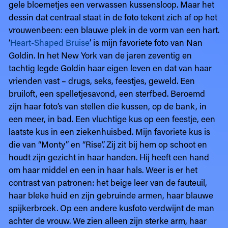
gele bloemetjes een verwassen kussensloop. Maar het
dessin dat centraal staat in de foto tekent zich af op het
vrouwenbeen: een blauwe plek in de vorm van een hart.
‘
Heart-Shaped Bruise
’ is mijn favoriete foto van Nan
Goldin. In het New York van de jaren zeventig en
tachtig legde Goldin haar eigen leven en dat van haar
vrienden vast – drugs, seks, feestjes, geweld. Een
bruiloft, een spelletjesavond, een sterfbed. Beroemd
zijn haar foto’s van stellen die kussen, op de bank, in
een meer, in bad. Een vluchtige kus op een feestje, een
laatste kus in een ziekenhuisbed. Mijn favoriete kus is
die van “Monty” en “Rise”. Zij zit bij hem op schoot en
houdt zijn gezicht in haar handen. Hij heeft een hand
om haar middel en een in haar hals. Weer is er het
contrast van patronen: het beige leer van de fauteuil,
haar bleke huid en zijn gebruinde armen, haar blauwe
spijkerbroek. Op een andere kusfoto verdwijnt de man
achter de vrouw. We zien alleen zijn sterke arm, haar