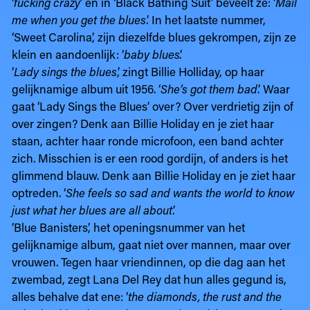
‘
fucking crazy
’ en in ‘Black Bathing Suit’ beveelt ze: ‘
Mail
me when you get the blues
.’ In het laatste nummer,
‘Sweet Carolina’, zijn diezelfde blues gekrompen, zijn ze
klein en aandoenlijk: ‘
baby blues
’.
‘
Lady sings the blues
,’ zingt Billie Holliday, op haar
gelijknamige album uit 1956. ‘
She’s got them bad
.’ Waar
gaat ‘Lady Sings the Blues’ over? Over verdrietig zijn of
over zingen? Denk aan Billie Holiday en je ziet haar
staan, achter haar ronde microfoon, een band achter
zich. Misschien is er een rood gordijn, of anders is het
glimmend blauw. Denk aan Billie Holiday en je ziet haar
optreden. ‘
She feels so sad and wants the world to know
just what her blues are all about
.’
‘Blue Banisters’, het openingsnummer van het
gelijknamige album, gaat niet over mannen, maar over
vrouwen. Tegen haar vriendinnen, op die dag aan het
zwembad, zegt Lana Del Rey dat hun alles gegund is,
alles behalve dat ene: ‘
the diamonds, the rust and the