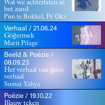
Wat we achterlaten in
het zand
Pim te Bokkel, Pé Okx
Verhaal / 21.06.24
Göğermek
Marit Pilage
Beeld & Poëzie /
08.09.23
Het verhaal van geen
verhaal
Sumai Yahya
Poëzie / 19.10.22
Blauw teken