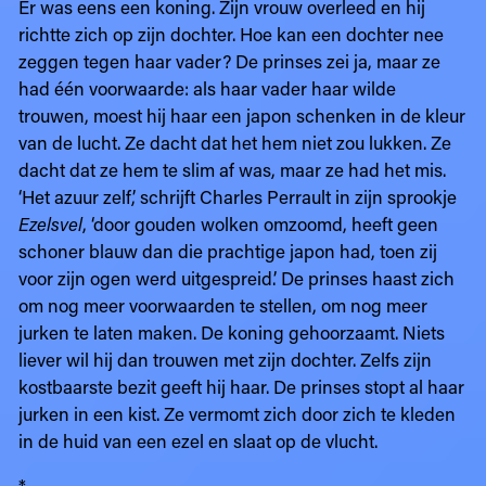
Er was eens een koning. Zijn vrouw overleed en hij
richtte zich op zijn dochter. Hoe kan een dochter nee
zeggen tegen haar vader? De prinses zei ja, maar ze
had één voorwaarde: als haar vader haar wilde
trouwen, moest hij haar een japon schenken in de kleur
van de lucht. Ze dacht dat het hem niet zou lukken. Ze
dacht dat ze hem te slim af was, maar ze had het mis.
‘Het azuur zelf,’ schrijft Charles Perrault in zijn sprookje
Ezelsvel
, ‘door gouden wolken omzoomd, heeft geen
schoner blauw dan die prachtige japon had, toen zij
voor zijn ogen werd uitgespreid.’ De prinses haast zich
om nog meer voorwaarden te stellen, om nog meer
jurken te laten maken. De koning gehoorzaamt. Niets
liever wil hij dan trouwen met zijn dochter. Zelfs zijn
kostbaarste bezit geeft hij haar. De prinses stopt al haar
jurken in een kist. Ze vermomt zich door zich te kleden
in de huid van een ezel en slaat op de vlucht.
*