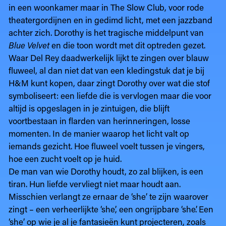
in een woonkamer maar in The Slow Club, voor rode
theatergordijnen en in gedimd licht, met een jazzband
achter zich. Dorothy is het tragische middelpunt van
Blue Velvet
en die toon wordt met dit optreden gezet.
Waar Del Rey daadwerkelijk lijkt te zingen over blauw
fluweel, al dan niet dat van een kledingstuk dat je bij
H&M kunt kopen, daar zingt Dorothy over wat die stof
symboliseert: een liefde die is vervlogen maar die voor
altijd is opgeslagen in je zintuigen, die blijft
voortbestaan in flarden van herinneringen, losse
momenten. In de manier waarop het licht valt op
iemands gezicht. Hoe fluweel voelt tussen je vingers,
hoe een zucht voelt op je huid.
De man van wie Dorothy houdt, zo zal blijken, is een
tiran. Hun liefde vervliegt niet maar houdt aan.
Misschien verlangt ze ernaar de ‘she’ te zijn waarover
zingt – een verheerlijkte ‘she’, een ongrijpbare ‘she’. Een
‘she’ op wie je al je fantasieën kunt projecteren, zoals