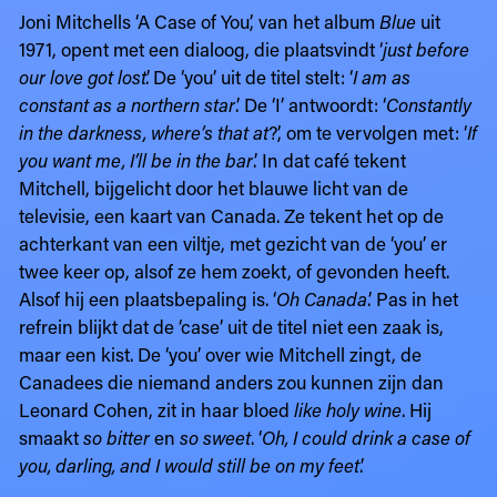
Joni Mitchells ‘A Case of You’, van het album
Blue
uit
1971, opent met een dialoog, die plaatsvindt ‘
just before
our love got lost
’. De ‘you’ uit de titel stelt: ‘
I am as
constant as a northern star
.’ De ‘I’ antwoordt: ‘
Constantly
in the darkness, where’s that at
?’, om te vervolgen met: ‘
If
you want me, I’ll be in the bar
.’ In dat café tekent
Mitchell, bijgelicht door het blauwe licht van de
televisie, een kaart van Canada. Ze tekent het op de
achterkant van een viltje, met gezicht van de ‘you’ er
twee keer op, alsof ze hem zoekt, of gevonden heeft.
Alsof hij een plaatsbepaling is. ‘
Oh Canada
.’ Pas in het
refrein blijkt dat de ‘case’ uit de titel niet een zaak is,
maar een kist. De ‘you’ over wie Mitchell zingt, de
Canadees die niemand anders zou kunnen zijn dan
Leonard Cohen, zit in haar bloed
like holy wine
. Hij
smaakt
so bitter
en
so sweet
. ‘
Oh, I could drink a case of
you, darling, and I would still be on my feet
.’