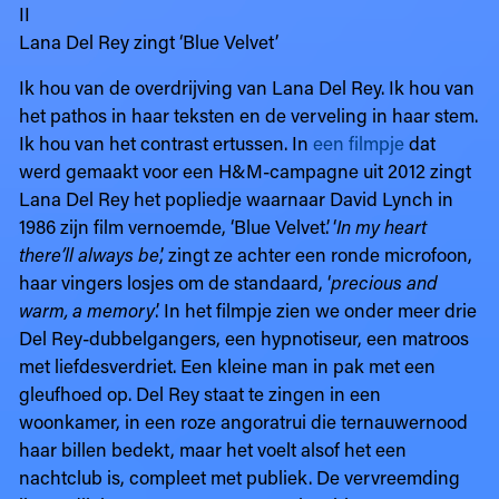
II
Lana Del Rey zingt ‘Blue Velvet’
Ik hou van de overdrijving van Lana Del Rey. Ik hou van
het pathos in haar teksten en de verveling in haar stem.
Ik hou van het contrast ertussen. In
een filmpje
dat
werd gemaakt voor een H&M-campagne uit 2012 zingt
Lana Del Rey het popliedje waarnaar David Lynch in
1986 zijn film vernoemde, ‘Blue Velvet’. ‘
In my heart
there’ll always be
,’ zingt ze achter een ronde microfoon,
haar vingers losjes om de standaard, ‘
precious and
warm, a memory
.’ In het filmpje zien we onder meer drie
Del Rey-dubbelgangers, een hypnotiseur, een matroos
met liefdesverdriet. Een kleine man in pak met een
gleufhoed op. Del Rey staat te zingen in een
woonkamer, in een roze angoratrui die ternauwernood
haar billen bedekt, maar het voelt alsof het een
nachtclub is, compleet met publiek. De vervreemding