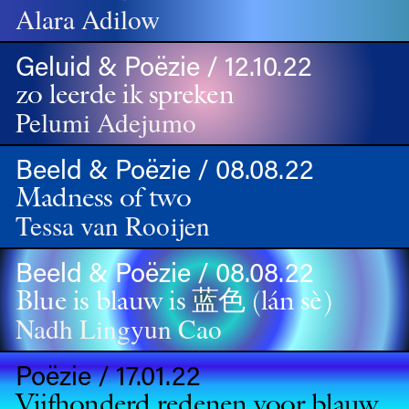
Alara Adilow
Geluid & Poëzie / 12.10.22
zo leerde ik spreken
Pelumi Adejumo
Beeld & Poëzie / 08.08.22
Madness of two
Tessa van Rooijen
Beeld & Poëzie / 08.08.22
Blue is blauw is 蓝⾊ (lán sè)
Nadh Lingyun Cao
Poëzie / 17.01.22
Vijfhonderd redenen voor blauw