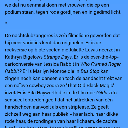
we dat nu eenmaal doen met vrouwen die op een
podium staan, tegen rode gordijnen en in gedimd licht.
*
De nachtclubzangeres is zo’n filmcliché geworden dat
hij meer variaties kent dan originelen. Er is de
rockversie op blote voeten die Juliette Lewis neerzet in
Kathryn Bigelows
Strange Days
. Er is de over-the-top-
cartoonversie van Jessica Rabbit in
Who Framed Roger
Rabbit?
Er is Marilyn Monroe die in
Bus Stop
kan
zingen noch kan dansen en toch de aandacht trekt van
een naïeve cowboy zodra ze ‘That Old Black Magic’
inzet. Er is Rita Hayworth die in de film noir
Gilda
zo’n
sensueel optreden geeft dat het uittrekken van één
handschoen aanvoelt als een striptease. Ze geeft
zichzelf weg aan haar publiek – haar lach, haar dikke
rode haar, de rondingen van haar lichaam, de zachte