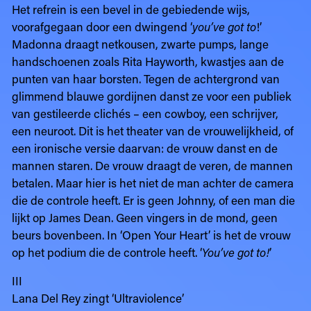
Het refrein is een bevel in de gebiedende wijs,
voorafgegaan door een dwingend ‘
you’ve got to
!’
Madonna draagt netkousen, zwarte pumps, lange
handschoenen zoals Rita Hayworth, kwastjes aan de
punten van haar borsten. Tegen de achtergrond van
glimmend blauwe gordijnen danst ze voor een publiek
van gestileerde clichés – een cowboy, een schrijver,
een neuroot. Dit is het theater van de vrouwelijkheid, of
een ironische versie daarvan: de vrouw danst en de
mannen staren. De vrouw draagt de veren, de mannen
betalen. Maar hier is het niet de man achter de camera
die de controle heeft. Er is geen Johnny, of een man die
lijkt op James Dean. Geen vingers in de mond, geen
beurs bovenbeen. In ‘Open Your Heart’ is het de vrouw
op het podium die de controle heeft. ‘
You’ve got to!
’
III
Lana Del Rey zingt ‘Ultraviolence’