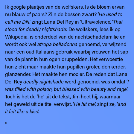
Ik google plaatjes van de wolfskers. Is de bloem ervan
nu blauw of paars? Zijn de bessen zwart? ‘
He used to
call me DN
,’ zingt Lana Del Rey in ‘Ultraviolence’. ‘
That
stood for deadly nightshade
.’ De wolfskers, lees ik op
Wikipedia, is onderdeel van de nachtschadefamilie en
wordt ook wel
atropa belladonna
genoemd, verwijzend
naar een oud Italiaans gebruik waarbij vrouwen het sap
van de plant in hun ogen druppelden. Het verwoestte
hun zicht maar maakte hun pupillen groter, donkerder,
glanzender. Het maakte hen mooier. De reden dat Lana
Del Rey
deadly nightshade
werd genoemd, was omdat ‘
I
was filled with poison, but blessed with beauty and rage
’.
Toch is het de ‘he’ uit de tekst, Jim heet hij, waarnaar
het geweld uit de titel verwijst. ‘
He hit me
,’ zingt ze, ‘
and
it felt like a kiss
.’
*