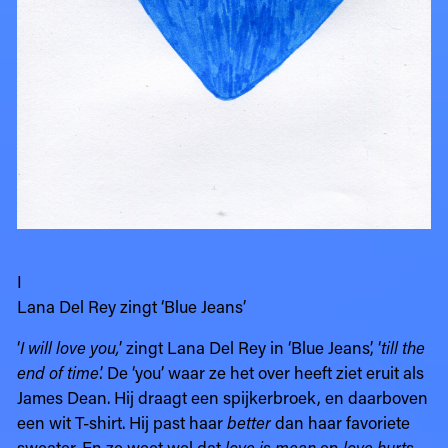
I
Lana Del Rey zingt ‘Blue Jeans’
‘
I will love you,
’ zingt Lana Del Rey in ‘Blue Jeans’, ‘
till the
end of time
.’ De ‘you’ waar ze het over heeft ziet eruit als
James Dean. Hij draagt een spijkerbroek, en daarboven
een wit T-shirt. Hij past haar
better
dan haar favoriete
sweater. En ze weet wel dat
love is mean
en
love hurts