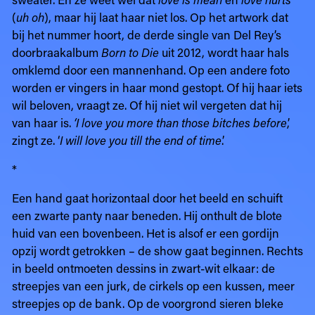
(
uh oh
), maar hij laat haar niet los. Op het artwork dat
bij het nummer hoort, de derde single van Del Rey’s
doorbraakalbum
Born to Die
uit 2012, wordt haar hals
omklemd door een mannenhand. Op een andere foto
worden er vingers in haar mond gestopt. Of hij haar iets
wil beloven, vraagt ze. Of hij niet wil vergeten dat hij
van haar is.
‘I love you more than those bitches before
,’
zingt ze. ‘
I will love you till the end of time
.’
*
Een hand gaat horizontaal door het beeld en schuift
een zwarte panty naar beneden. Hij onthult de blote
huid van een bovenbeen. Het is alsof er een gordijn
opzij wordt getrokken – de show gaat beginnen. Rechts
in beeld ontmoeten dessins in zwart-wit elkaar: de
streepjes van een jurk, de cirkels op een kussen, meer
streepjes op de bank. Op de voorgrond sieren bleke