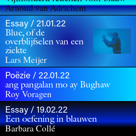
Arnoud van Adrichem
Essay / 21.01.22
Blue, of de
overblijfselen van een
ziekte
Lars Meijer
Poëzie / 22.01.22
ang pangalan mo ay Bughaw
Roy Voragen
Essay / 19.02.22
Een oefening in blauwen
Barbara Collé