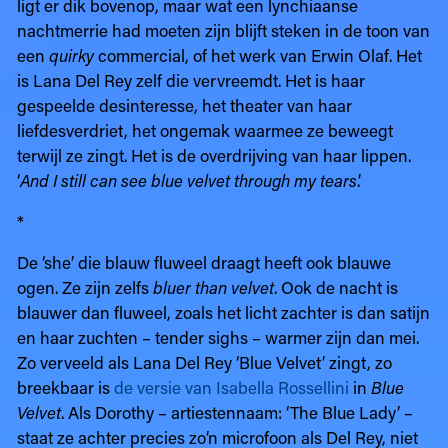
ligt er dik bovenop, maar wat een lynchiaanse
nachtmerrie had moeten zijn blijft steken in de toon van
een
quirky
commercial, of het werk van Erwin Olaf. Het
is Lana Del Rey zelf die vervreemdt. Het is haar
gespeelde desinteresse, het theater van haar
liefdesverdriet, het ongemak waarmee ze beweegt
terwijl ze zingt. Het is de overdrijving van haar lippen.
‘
And I still can see blue velvet through my tears
.’
*
De ‘she’ die blauw fluweel draagt heeft ook blauwe
ogen. Ze zijn zelfs
bluer than velvet
. Ook de nacht is
blauwer dan fluweel, zoals het licht zachter is dan satijn
en haar zuchten – tender sighs – warmer zijn dan mei.
Zo verveeld als Lana Del Rey ‘Blue Velvet’ zingt, zo
breekbaar is
de versie van Isabella Rossellini
in
Blue
Velvet
. Als Dorothy – artiestennaam: ‘The Blue Lady’ –
staat ze achter precies zo’n microfoon als Del Rey, niet