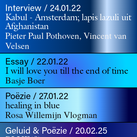
Interview / 24.01.22
Kabul - Amsterdam; lapis lazuli uit
Afghanistan
Pieter Paul Pothoven, Vincent van
Velsen
Essay / 22.01.22
I will love you till the end of time
Basje Boer
Poëzie / 27.01.22
healing in blue
Rosa Willemijn Vlogman
Geluid & Poëzie / 20.02.25