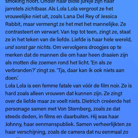
smoking hoort. Onder haar blote jurkje zijn haar
jarretels zichtbaar. Als Lola Lola vergroot ze het
vrouwelijke niet uit, zoals Lana Del Rey of Jessica
Rabbit, maar vermengt ze het met het mannelijke. Ze
contrasteert en verwart. Van top tot teen, zingt ze, staat
ze in het teken van de liefde. Liefde is haar hele wereld,
und sonst gar nichts
. Om vervolgens droogjes op te
merken dat de mannen die om haar heen draaien zijn
als motten die zoemen rond het licht. ‘En als ze
verbranden?’ zingt ze. ‘Tja, daar kan ik ook niets aan
doen.’
Lola Lola is een femme fatale van vóór de film noir. Ze is
hard zoals alleen vrouwen dat kunnen zijn. Ze zingt
over de liefde maar ze voelt niets. Dietrich creëerde het
personage samen met Von Sternberg, zoals ze dat
steeds deden, in films en daarbuiten. Hij was haar
Johnny, haar eenmanspubliek. Samen verheerlijkten ze
haar verschijning, zoals de camera dat nu eenmaal zo