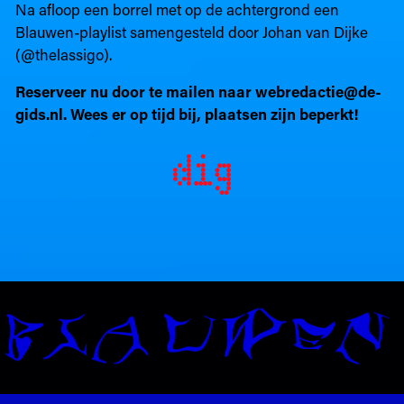
Na afloop een borrel met op de achtergrond een
Blauwen-playlist samengesteld door Johan van Dijke
(@thelassigo).
Reserveer nu door te mailen naar webredactie@de-
gids.nl. Wees er op tijd bij, plaatsen zijn beperkt!