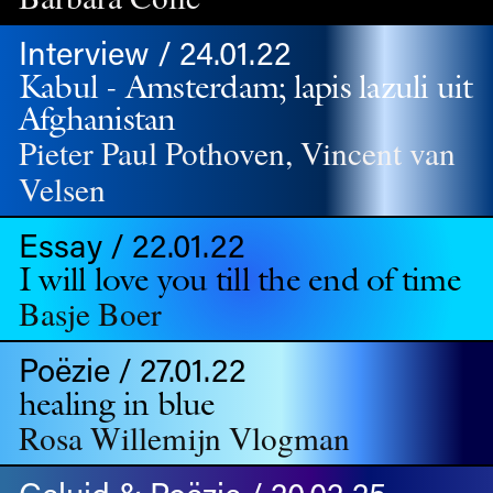
Interview / 24.01.22
Kabul - Amsterdam; lapis lazuli uit
Afghanistan
Pieter Paul Pothoven, Vincent van
Velsen
Essay / 22.01.22
I will love you till the end of time
Basje Boer
Poëzie / 27.01.22
healing in blue
Rosa Willemijn Vlogman