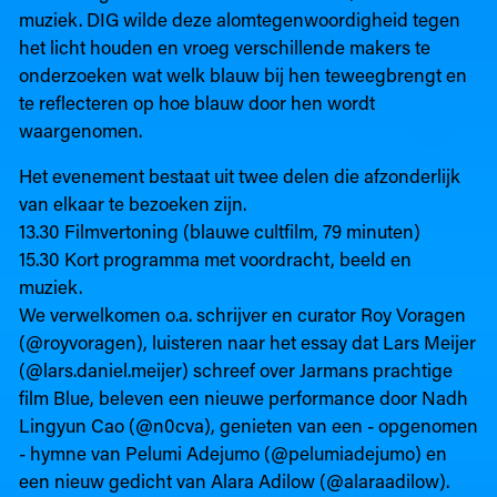
muziek. DIG wilde deze alomtegenwoordigheid tegen
het licht houden en vroeg verschillende makers te
onderzoeken wat welk blauw bij hen teweegbrengt en
te reflecteren op hoe blauw door hen wordt
waargenomen.
Het evenement bestaat uit twee delen die afzonderlijk
van elkaar te bezoeken zijn.
13.30 Filmvertoning (blauwe cultfilm, 79 minuten)
15.30 Kort programma met voordracht, beeld en
muziek.
We verwelkomen o.a. schrijver en curator Roy Voragen
(@royvoragen), luisteren naar het essay dat Lars Meijer
(@lars.daniel.meijer) schreef over Jarmans prachtige
film Blue, beleven een nieuwe performance door Nadh
Lingyun Cao (@n0cva), genieten van een - opgenomen
- hymne van Pelumi Adejumo (@pelumiadejumo) en
een nieuw gedicht van Alara Adilow (@alaraadilow). ⁠