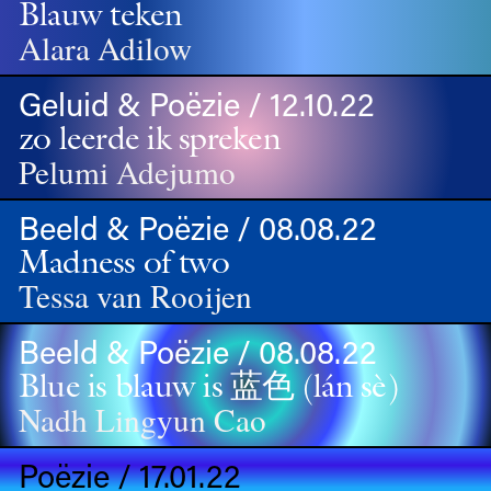
Blauw teken
Alara Adilow
Geluid & Poëzie / 12.10.22
zo leerde ik spreken
Pelumi Adejumo
Beeld & Poëzie / 08.08.22
Madness of two
Tessa van Rooijen
Beeld & Poëzie / 08.08.22
Blue is blauw is 蓝⾊ (lán sè)
Nadh Lingyun Cao
Poëzie / 17.01.22