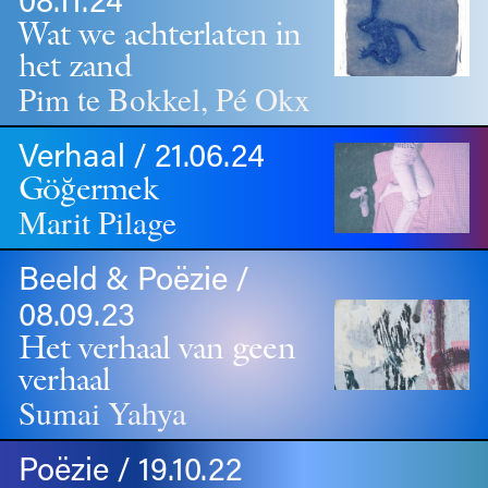
Wat we achterlaten in
het zand
Pim te Bokkel, Pé Okx
Verhaal / 21.06.24
Göğermek
Marit Pilage
Beeld & Poëzie /
08.09.23
Het verhaal van geen
verhaal
Sumai Yahya
Poëzie / 19.10.22