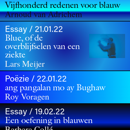
Vijfhonderd redenen voor blauw
Arnoud van Adrichem
Essay / 21.01.22
Blue, of de
overblijfselen van een
ziekte
Lars Meijer
Poëzie / 22.01.22
ang pangalan mo ay Bughaw
Roy Voragen
Essay / 19.02.22
Een oefening in blauwen
Barbara Collé