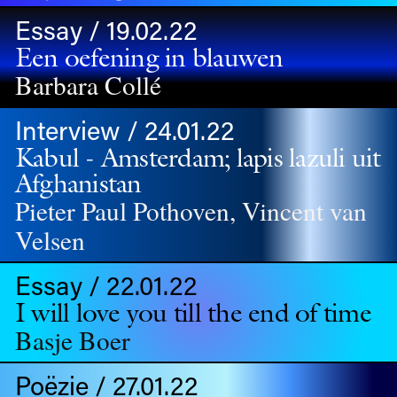
Essay / 19.02.22
Een oefening in blauwen
Barbara Collé
Interview / 24.01.22
Kabul - Amsterdam; lapis lazuli uit
Afghanistan
Pieter Paul Pothoven, Vincent van
Velsen
Essay / 22.01.22
I will love you till the end of time
Basje Boer
Poëzie / 27.01.22