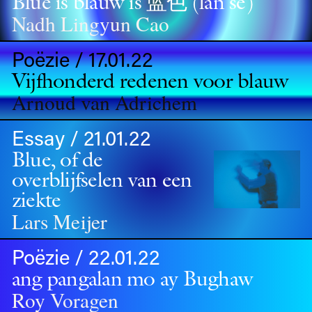
Blue is blauw is 蓝⾊ (lán sè)
Nadh Lingyun Cao
Poëzie / 17.01.22
Vijfhonderd redenen voor blauw
Arnoud van Adrichem
Essay / 21.01.22
Blue, of de
overblijfselen van een
ziekte
Lars Meijer
Poëzie / 22.01.22
ang pangalan mo ay Bughaw
Roy Voragen