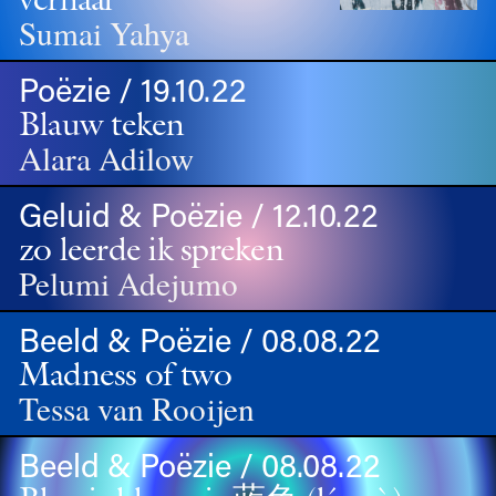
Sumai Yahya
Poëzie / 19.10.22
Blauw teken
Alara Adilow
Geluid & Poëzie / 12.10.22
zo leerde ik spreken
Pelumi Adejumo
Beeld & Poëzie / 08.08.22
Madness of two
Tessa van Rooijen
Beeld & Poëzie / 08.08.22