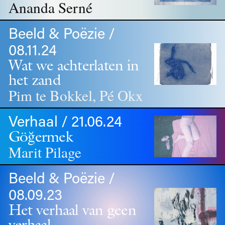
Ananda Serné
Beeld & Poëzie /
08.11.24
Wat we achterlaten in
het zand
Pim te Bokkel, Pé Okx
Verhaal / 21.06.24
Göğermek
Marit Pilage
Beeld & Poëzie /
08.09.23
Het verhaal van geen
verhaal