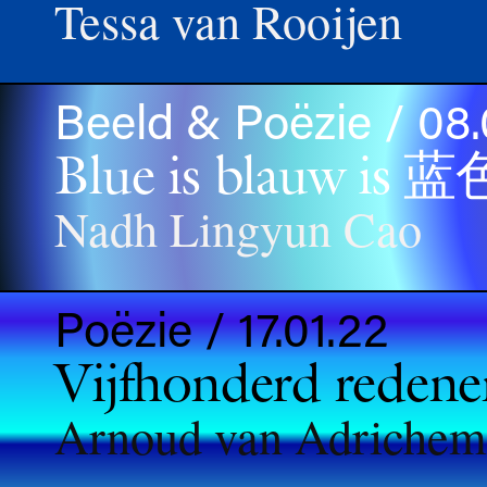
Tessa van Rooijen
Beeld & Poëzie / 08.
Blue is blauw is 蓝⾊ 
Nadh Lingyun Cao
Poëzie / 17.01.22
Vijfhonderd redene
Arnoud van Adrichem