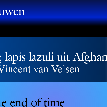
auwen
lapis lazuli uit Afghan
 Vincent van Velsen
the end of time