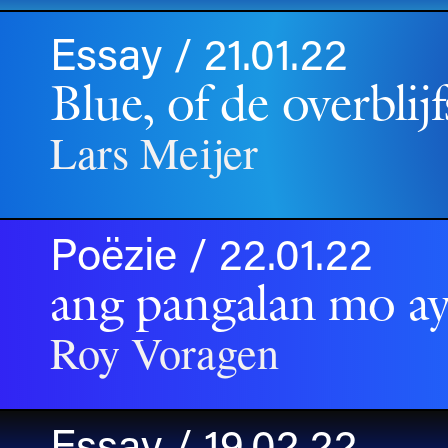
Essay / 21.01.22
Blue, of de overblij
Lars Meijer
Poëzie / 22.01.22
ang pangalan mo a
Roy Voragen
Essay / 19.02.22