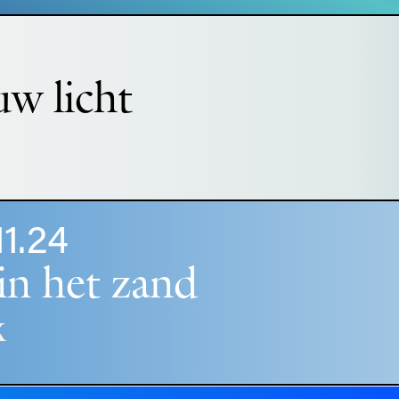
uw licht
11.24
in het zand
x