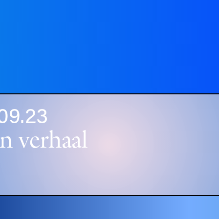
09.23
n verhaal