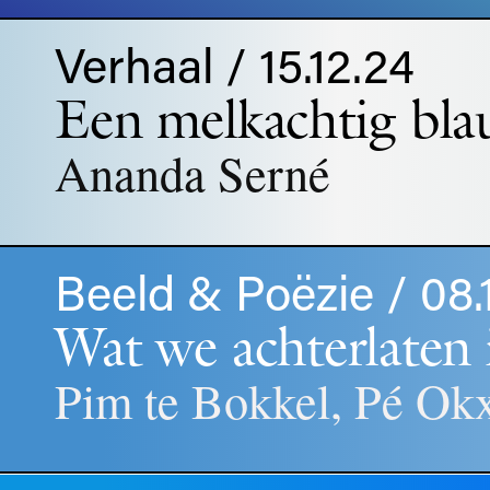
Verhaal / 15.12.24
Een melkachtig bla
Ananda Serné
Beeld & Poëzie / 08.
Wat we achterlaten 
Pim te Bokkel, Pé Ok