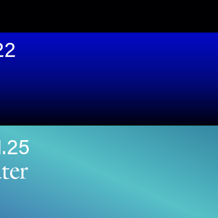
22
1.25
ter