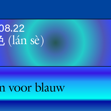
08.22
(lán sè)
n voor blauw