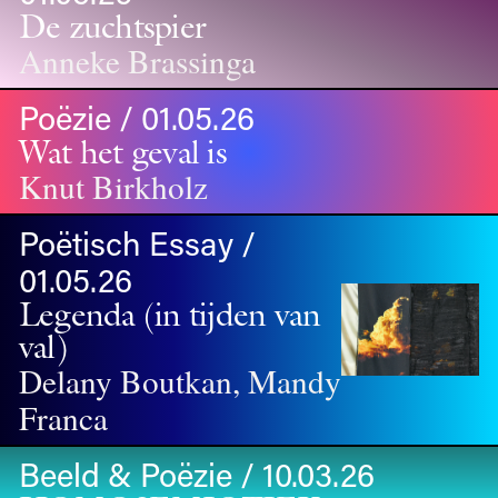
De zuchtspier
Anneke Brassinga
Poëzie / 01.05.26
Wat het geval is
Knut Birkholz
Poëtisch Essay /
01.05.26
Legenda (in tijden van
val)
Delany Boutkan, Mandy
Franca
Beeld & Poëzie / 10.03.26