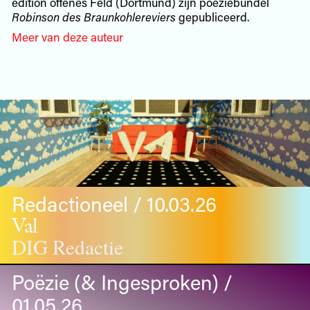
edition offenes Feld (Dortmund) zijn poëziebundel
Robinson des Braunkohlereviers
gepubliceerd.
Meer van deze auteur
Redactioneel / 10.03.26
Val
DIG Redactie
Poëzie (& Ingesproken) /
01.05.26