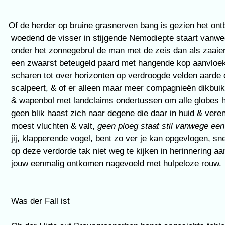
Of de herder op bruine grasnerven bang is gezien het on
 woedend de visser in stijgende Nemodiepte staart vanweg
 onder het zonnegebrul de man met de zeis dan als zaaie
 een zwaarst beteugeld paard met hangende kop aanvloekt
 scharen tot over horizonten op verdroogde velden aard
 scalpeert, & of er alleen maar meer compagnieën dikbuik
 & wapenbol met landclaims ondertussen om alle globes 
 geen blik haast zich naar degene die daar in huid & veren
 moest vluchten & valt, 
geen ploeg staat stil vanwege ee
 jij, klapperende vogel, bent zo ver je kan opgevlogen, sne
 op deze verdorde tak niet weg te kijken in herinnering aa
 jouw eenmalig ontkomen nagevoeld met hulpeloze rouw.
 Was der Fall ist