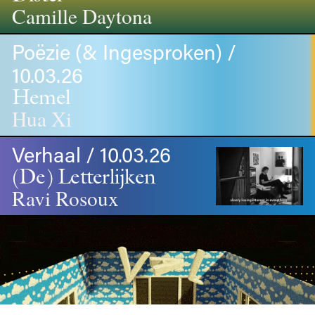
Camille Daytona
Poëzie (& Ingesproken) /
10.03.26
Hemel
Hua Xi
Verhaal / 10.03.26
(De) Letterlijken
Ravi Rosoux