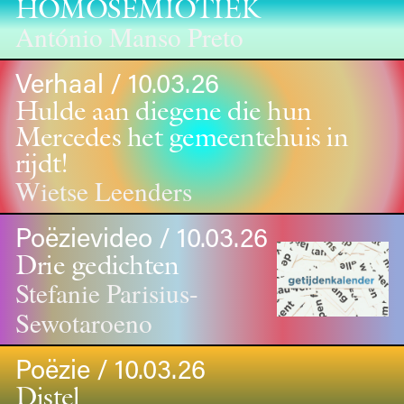
HOMOSEMIOTIEK
António Manso Preto
Verhaal / 10.03.26
Hulde aan diegene die hun
Mercedes het gemeentehuis in
rijdt!
Wietse Leenders
Poëzievideo / 10.03.26
Drie gedichten
Stefanie Parisius-
Sewotaroeno
Poëzie / 10.03.26
Distel