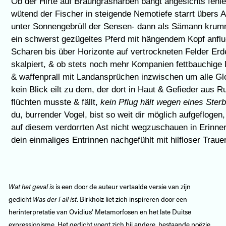
 Ob der Hirte auf Braungrasnarben bangt angesichts feh
 wütend der Fischer in steigende Nemotiefe starrt übers 
 unter Sonnengebrüll der Sensen- dann als Sämann krumm
 ein schwerst gezügeltes Pferd mit hängendem Kopf anflu
 Scharen bis über Horizonte auf vertrockneten Felder Er
 skalpiert, & ob stets noch mehr Kompanien fettbauchige 
 & waffenprall mit Landansprüchen inzwischen um alle Gl
 kein Blick eilt zu dem, der dort in Haut & Gefieder aus R
 flüchten musste & fällt, 
kein Pflug hält wegen eines Ster
 du, burrender Vogel, bist so weit dir möglich aufgeflogen
 auf diesem verdorrten Ast nicht wegzuschauen in Erinne
 dein einmaliges Entrinnen nachgefühlt mit hilfloser Trauer
Wat het geval is
is een door de auteur vertaalde versie van zijn
gedicht
Was der Fall ist
. Birkholz liet zich inspireren door een
herinterpretatie van Ovidius’ Metamorfosen en het late Duitse
expressionisme. Het gedicht voegt zich bij andere, bestaande poëzie