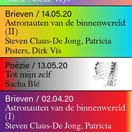
Brieven / 14.05.20
Astronauten van de binnenwereld
(II)
Steven Claus-De Jong, Patricia
Pisters, Dirk Vis
Poëzie / 13.05.20
Tot mijn zelf
Sacha Blé
Brieven / 02.04.20
Astronauten van de binnenwereld
(I)
Steven Claus-De Jong, Patricia