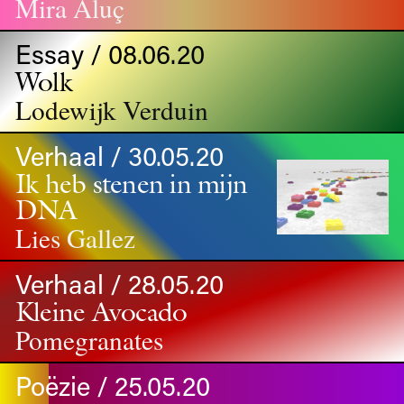
Mira Aluç
Essay / 08.06.20
Wolk
Lodewijk Verduin
Verhaal / 30.05.20
Ik heb stenen in mijn
DNA
Lies Gallez
Verhaal / 28.05.20
Kleine Avocado
Pomegranates
Poëzie / 25.05.20