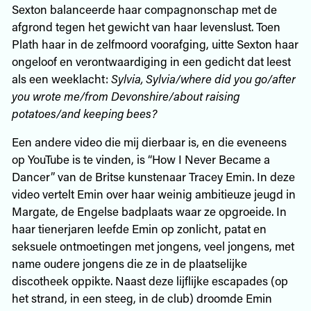
Sexton balanceerde haar compagnonschap met de
afgrond tegen het gewicht van haar levenslust. Toen
Plath haar in de zelfmoord voorafging, uitte Sexton haar
ongeloof en verontwaardiging in een gedicht dat leest
als een weeklacht:
Sylvia, Sylvia/where did you go/after
you wrote me/from Devonshire/about raising
potatoes/and keeping bees?
Een andere video die mij dierbaar is, en die eveneens
op YouTube is te vinden, is “How I Never Became a
Dancer” van de Britse kunstenaar Tracey Emin. In deze
video vertelt Emin over haar weinig ambitieuze jeugd in
Margate, de Engelse badplaats waar ze opgroeide. In
haar tienerjaren leefde Emin op zonlicht, patat en
seksuele ontmoetingen met jongens, veel jongens, met
name oudere jongens die ze in de plaatselijke
discotheek oppikte. Naast deze lijflijke escapades (op
het strand, in een steeg, in de club) droomde Emin