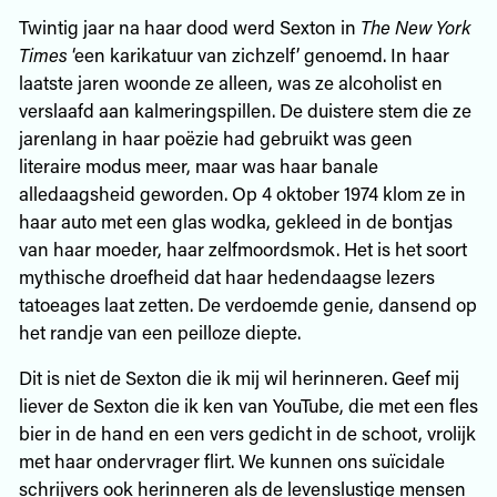
Twintig jaar na haar dood werd Sexton in
The New York
Times
‘een karikatuur van zichzelf’ genoemd. In haar
laatste jaren woonde ze alleen, was ze alcoholist en
verslaafd aan kalmeringspillen. De duistere stem die ze
jarenlang in haar poëzie had gebruikt was geen
literaire modus meer, maar was haar banale
alledaagsheid geworden. Op 4 oktober 1974 klom ze in
haar auto met een glas wodka, gekleed in de bontjas
van haar moeder, haar zelfmoordsmok. Het is het soort
mythische droefheid dat haar hedendaagse lezers
tatoeages laat zetten. De verdoemde genie, dansend op
het randje van een peilloze diepte.
Dit is niet de Sexton die ik mij wil herinneren. Geef mij
liever de Sexton die ik ken van YouTube, die met een fles
bier in de hand en een vers gedicht in de schoot, vrolijk
met haar ondervrager flirt. We kunnen ons suïcidale
schrijvers ook herinneren als de levenslustige mensen