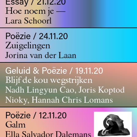
Essay / 21.12.20
Hoe noem je —
Lara Schoorl
Poëzie / 24.11.20
Zuigelingen
Jorina van der Laan
Geluid & Poëzie / 19.11.20
Blijf de kou wegstrijken
Nadh Lingyun Cao, Joris Koptod
Nioky, Hannah Chris Lomans
Poëzie / 12.11.20
Galm
Ella Salvador Dalemans