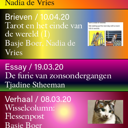
Nadia de Vries
Brieven / 10.04.20
Tarot en het einde van
de wereld (I)
Basje Boer, Nadia de
Vries
Essay / 19.03.20
De furie van zonsondergangen
Tjadine Stheeman
Verhaal / 08.03.20
Wisselcolumn:
Flessenpost
Basje Boer