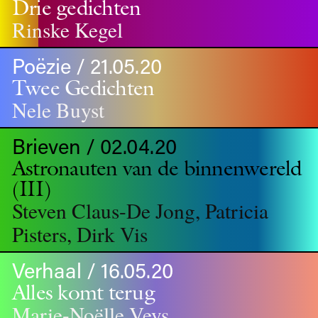
Drie gedichten
Rinske Kegel
Poëzie / 21.05.20
Twee Gedichten
Nele Buyst
Brieven / 02.04.20
Astronauten van de binnenwereld
(III)
Steven Claus-De Jong, Patricia
Pisters, Dirk Vis
Verhaal / 16.05.20
Alles komt terug
Marie-Noëlle Veys