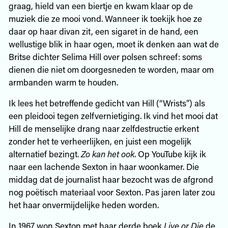
graag, hield van een biertje en kwam klaar op de
muziek die ze mooi vond. Wanneer ik toekijk hoe ze
daar op haar divan zit, een sigaret in de hand, een
wellustige blik in haar ogen, moet ik denken aan wat de
Britse dichter Selima Hill over polsen schreef: soms
dienen die niet om doorgesneden te worden, maar om
armbanden warm te houden.
Ik lees het betreffende gedicht van Hill (“Wrists”) als
een pleidooi tegen zelfvernietiging. Ik vind het mooi dat
Hill de menselijke drang naar zelfdestructie erkent
zonder het te verheerlijken, en juist een mogelijk
alternatief bezingt.
Zo kan het ook
. Op YouTube kijk ik
naar een lachende Sexton in haar woonkamer. Die
middag dat de journalist haar bezocht was de afgrond
nog poëtisch materiaal voor Sexton. Pas jaren later zou
het haar onvermijdelijke heden worden.
In 1967 won Sexton met haar derde boek
Live or Die
de