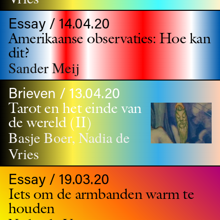
Essay / 14.04.20
Amerikaanse observaties: Hoe kan
dit?
Sander Meij
Brieven / 13.04.20
Tarot en het einde van
de wereld (II)
Basje Boer, Nadia de
Vries
Essay / 19.03.20
Iets om de armbanden warm te
houden