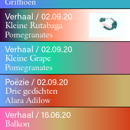
Griffioen
Verhaal / 02.09.20
Kleine Rutabaga
Pomegranates
Verhaal / 02.09.20
Kleine Grape
Pomegranates
Poëzie / 02.09.20
Drie gedichten
Alara Adilow
Verhaal / 16.06.20
Balkon