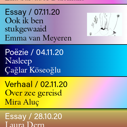
Essay / 07.11.20
Ook ik ben
stukgewaaid
Emma van Meyeren
Poëzie / 04.11.20
Nasleep
Çağlar Köseoğlu
Verhaal / 02.11.20
Over zee gereisd
Mira Aluç
Essay / 28.10.20
Laura Dern