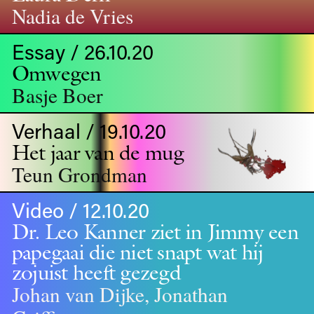
Nadia de Vries
Essay / 26.10.20
Omwegen
Basje Boer
Verhaal / 19.10.20
Het jaar van de mug
Teun Grondman
Video / 12.10.20
Dr. Leo Kanner ziet in Jimmy een
papegaai die niet snapt wat hij
zojuist heeft gezegd
Johan van Dijke, Jonathan