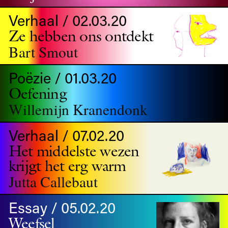
Verhaal / 02.03.20
Ze hebben ons ontdekt
Bart Smout
Poëzie / 01.03.20
Oefening
Willemijn Kranendonk
Verhaal / 07.02.20
Het middelste wezen
krijgt het erg warm
Jutta Callebaut
Essay / 05.02.20
Weefsel