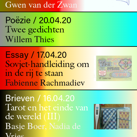
Gwen van der Zwan
Poëzie / 20.04.20
Twee gedichten
Willem Thies
Essay / 17.04.20
Sovjet-handleiding om
in de rij te staan
Fabienne Rachmadiev
Brieven / 16.04.20
Tarot en het einde van
de wereld (III)
Basje Boer, Nadia de
Vries