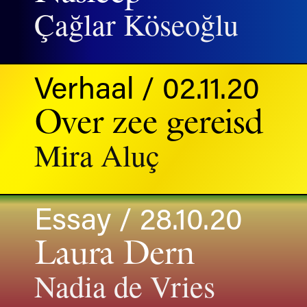
Çağlar Köseoğlu
Verhaal / 02.11.20
Over zee gereisd
Mira Aluç
Essay / 28.10.20
Laura Dern
Nadia de Vries