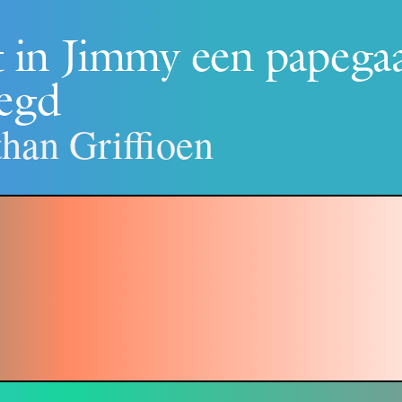
 in Jimmy een papegaai
zegd
than Griffioen