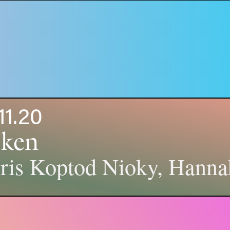
11.20
jken
ris Koptod Nioky, Hann