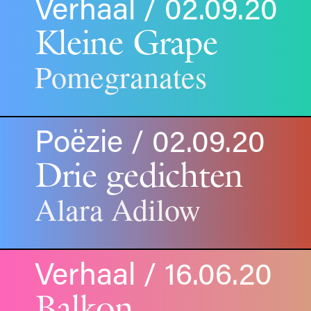
Verhaal / 02.09.20
Kleine Grape
Pomegranates
Poëzie / 02.09.20
Drie gedichten
Alara Adilow
Verhaal / 16.06.20
Balkon