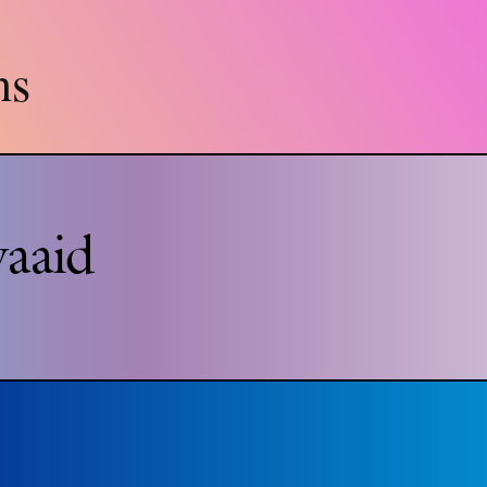
ns
aaid