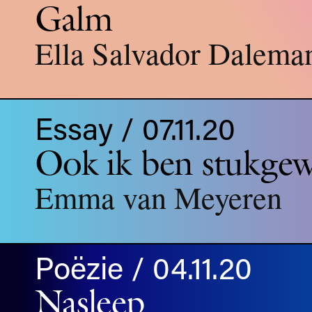
Galm
Ella Salvador Dalema
Essay / 07.11.20
Ook ik ben stukgew
Emma van Meyeren
Poëzie / 04.11.20
Nasleep